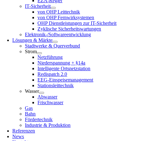
EZA-Regler
IT-Sicherheit
von OHP Leittechnik
von OHP Fernwirksystemen
OHP Dienstleistungen zur IT-Sicherheit
Zyklische Sicherheitswartungen
Elektronik-/Softwareentwicklung
Lösungen & Märkte
Stadtwerke & Querverbund
Strom
Netzführung
Niederspannung + §14a
Intelligente Ortsnetzstation
Redispatch 2.0
EEG-Einspeisemanagement
Stationsleittechnik
Wasser
Abwasser
Frischwasser
Gas
Bahn
Fördertechnik
Industrie & Produktion
Referenzen
News