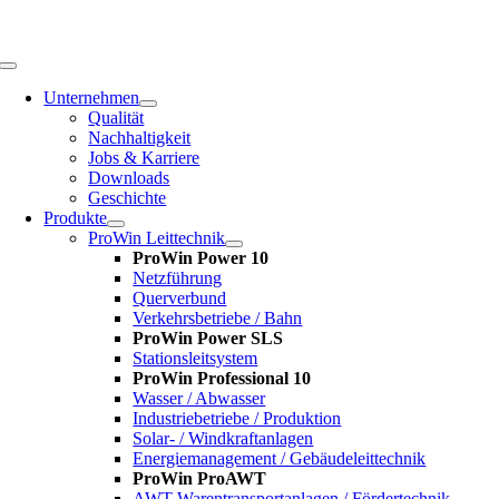
Zum
Inhalt
springen
Toggle
Navigation
Unternehmen
Qualität
Nachhaltigkeit
Jobs & Karriere
Downloads
Geschichte
Produkte
ProWin Leittechnik
ProWin Power 10
Netzführung
Querverbund
Verkehrsbetriebe / Bahn
ProWin Power SLS
Stationsleitsystem
ProWin Professional 10
Wasser / Abwasser
Industriebetriebe / Produktion
Solar- / Windkraftanlagen
Energiemanagement / Gebäudeleittechnik
ProWin ProAWT
AWT-Warentransportanlagen / Fördertechnik