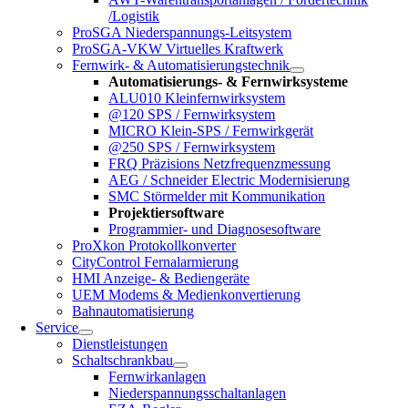
/Logistik
ProSGA Niederspannungs-Leitsystem
ProSGA-VKW Virtuelles Kraftwerk
Fernwirk- & Automatisierungstechnik
Automatisierungs- & Fernwirksysteme
ALU010 Kleinfernwirksystem
@120 SPS / Fernwirksystem
MICRO Klein-SPS / Fernwirkgerät
@250 SPS / Fernwirksystem
FRQ Präzisions Netzfrequenzmessung
AEG / Schneider Electric Modernisierung
SMC Störmelder mit Kommunikation
Projektiersoftware
Programmier- und Diagnosesoftware
ProXkon Protokollkonverter
CityControl Fernalarmierung
HMI Anzeige- & Bediengeräte
UEM Modems & Medienkonvertierung
Bahnautomatisierung
Service
Dienstleistungen
Schaltschrankbau
Fernwirkanlagen
Niederspannungsschaltanlagen