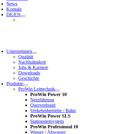
News
Kontakt
DE/EN
oggle
avigation
Unternehmen
Qualität
Nachhaltigkeit
Jobs & Karriere
Downloads
Geschichte
Produkte
ProWin Leittechnik
ProWin Power 10
Netzführung
Querverbund
Verkehrsbetriebe / Bahn
ProWin Power SLS
Stationsleitsystem
ProWin Professional 10
Wasser / Abwasser