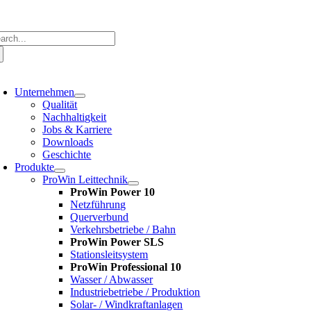
Zum
Inhalt
springen
che
ch:
oggle
avigation
Unternehmen
Qualität
Nachhaltigkeit
Jobs & Karriere
Downloads
Geschichte
Produkte
ProWin Leittechnik
ProWin Power 10
Netzführung
Querverbund
Verkehrsbetriebe / Bahn
ProWin Power SLS
Stationsleitsystem
ProWin Professional 10
Wasser / Abwasser
Industriebetriebe / Produktion
Solar- / Windkraftanlagen