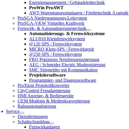
Energiemanagement / Gebäudeleittechnik
ProWin ProAWT
AWT-Warentransportanlagen / Fördertechnik /Logistik
ProSGA Niederspannungs-Leitsystem
ProSGA-VKW Virtuelles Kraftwerk
Fernwirk- & Automatisierungstechnik
Automatisierungs- & Fernwirksysteme
ALU010 Kleinfernwirksystem
@120 SPS / Fernwirksystem
MICRO Klein-SPS / Fernwirkgerät
@250 SPS / Fernwirksystem
FRQ Präzisions Netzfrequenzmessung
AEG / Schneider Electric Modernisierung
SMC Störmelder mit Kommunikation
Projektiersoftware
Programmier- und Diagnosesoftware
ProXkon Protokollkonverter
CityControl Fernalarmierung
HMI Anzeige- & Bediengeräte
UEM Modems & Medienkonvertierung
Bahnautomatisierung
Service
Dienstleistungen
Schaltschrankbau
Fernwirkanlagen