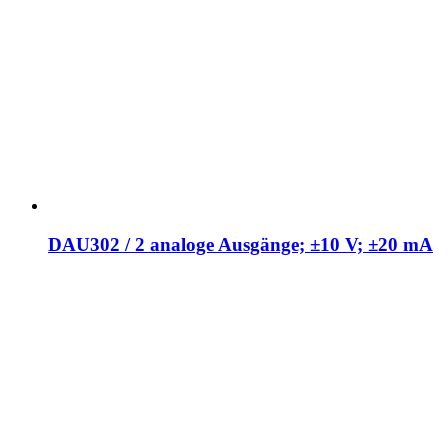
DAU302 / 2 analoge Ausgänge; ±10 V; ±20 mA