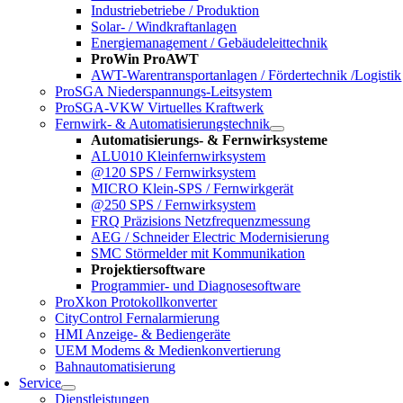
Industriebetriebe / Produktion
Solar- / Windkraftanlagen
Energiemanagement / Gebäudeleittechnik
ProWin ProAWT
AWT-Warentransportanlagen / Fördertechnik /Logistik
ProSGA Niederspannungs-Leitsystem
ProSGA-VKW Virtuelles Kraftwerk
Fernwirk- & Automatisierungstechnik
Automatisierungs- & Fernwirksysteme
ALU010 Kleinfernwirksystem
@120 SPS / Fernwirksystem
MICRO Klein-SPS / Fernwirkgerät
@250 SPS / Fernwirksystem
FRQ Präzisions Netzfrequenzmessung
AEG / Schneider Electric Modernisierung
SMC Störmelder mit Kommunikation
Projektiersoftware
Programmier- und Diagnosesoftware
ProXkon Protokollkonverter
CityControl Fernalarmierung
HMI Anzeige- & Bediengeräte
UEM Modems & Medienkonvertierung
Bahnautomatisierung
Service
Dienstleistungen