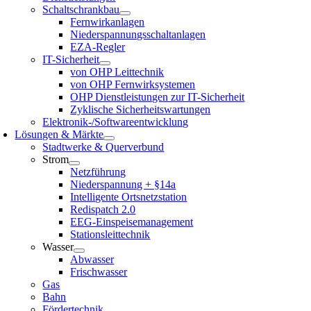
Schaltschrankbau
Fernwirkanlagen
Niederspannungsschaltanlagen
EZA-Regler
IT-Sicherheit
von OHP Leittechnik
von OHP Fernwirksystemen
OHP Dienstleistungen zur IT-Sicherheit
Zyklische Sicherheitswartungen
Elektronik-/Softwareentwicklung
Lösungen & Märkte
Stadtwerke & Querverbund
Strom
Netzführung
Niederspannung + §14a
Intelligente Ortsnetzstation
Redispatch 2.0
EEG-Einspeisemanagement
Stationsleittechnik
Wasser
Abwasser
Frischwasser
Gas
Bahn
Fördertechnik