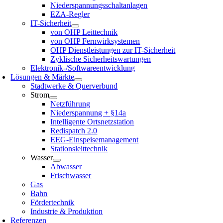
Niederspannungsschaltanlagen
EZA-Regler
IT-Sicherheit
von OHP Leittechnik
von OHP Fernwirksystemen
OHP Dienstleistungen zur IT-Sicherheit
Zyklische Sicherheitswartungen
Elektronik-/Softwareentwicklung
Lösungen & Märkte
Stadtwerke & Querverbund
Strom
Netzführung
Niederspannung + §14a
Intelligente Ortsnetzstation
Redispatch 2.0
EEG-Einspeisemanagement
Stationsleittechnik
Wasser
Abwasser
Frischwasser
Gas
Bahn
Fördertechnik
Industrie & Produktion
Referenzen