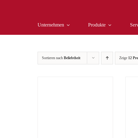
Zum
Inhalt
springen
Unternehmen
Produkte
Ser
Sortieren nach
Beliebtheit
Zeige
12 Pr