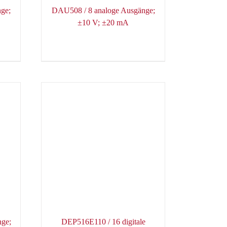
ge;
DAU508 / 8 analoge Ausgänge;
±10 V; ±20 mA
nge;
DEP516E110 / 16 digitale