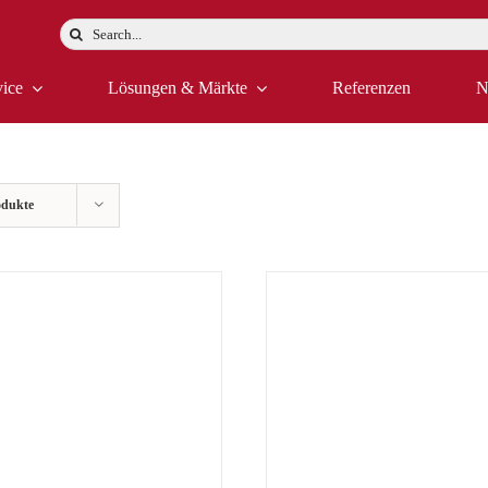
Suche
nach:
vice
Lösungen & Märkte
Referenzen
N
odukte