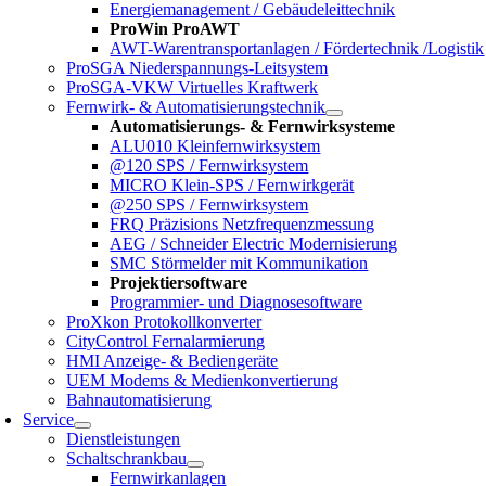
Energiemanagement / Gebäudeleittechnik
ProWin ProAWT
AWT-Warentransportanlagen / Fördertechnik /Logistik
ProSGA Niederspannungs-Leitsystem
ProSGA-VKW Virtuelles Kraftwerk
Fernwirk- & Automatisierungstechnik
Automatisierungs- & Fernwirksysteme
ALU010 Kleinfernwirksystem
@120 SPS / Fernwirksystem
MICRO Klein-SPS / Fernwirkgerät
@250 SPS / Fernwirksystem
FRQ Präzisions Netzfrequenzmessung
AEG / Schneider Electric Modernisierung
SMC Störmelder mit Kommunikation
Projektiersoftware
Programmier- und Diagnosesoftware
ProXkon Protokollkonverter
CityControl Fernalarmierung
HMI Anzeige- & Bediengeräte
UEM Modems & Medienkonvertierung
Bahnautomatisierung
Service
Dienstleistungen
Schaltschrankbau
Fernwirkanlagen