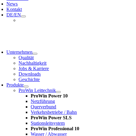
News
Kontakt
DE/EN
oggle
avigation
Unternehmen
Qualität
Nachhaltigkeit
Jobs & Karriere
Downloads
Geschichte
Produkte
ProWin Leittechnik
ProWin Power 10
Netzführung
Querverbund
Verkehrsbetriebe / Bahn
ProWin Power SLS
Stationsleitsystem
ProWin Professional 10
Wasser / Abwasser