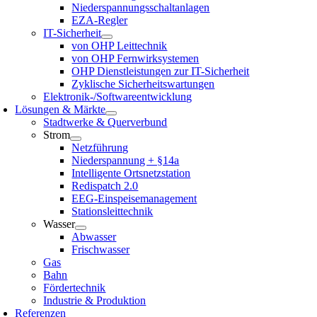
Niederspannungsschaltanlagen
EZA-Regler
IT-Sicherheit
von OHP Leittechnik
von OHP Fernwirksystemen
OHP Dienstleistungen zur IT-Sicherheit
Zyklische Sicherheitswartungen
Elektronik-/Softwareentwicklung
Lösungen & Märkte
Stadtwerke & Querverbund
Strom
Netzführung
Niederspannung + §14a
Intelligente Ortsnetzstation
Redispatch 2.0
EEG-Einspeisemanagement
Stationsleittechnik
Wasser
Abwasser
Frischwasser
Gas
Bahn
Fördertechnik
Industrie & Produktion
Referenzen