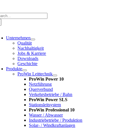
Zum
Inhalt
springen
che
ch:
oggle
avigation
Unternehmen
Qualität
Nachhaltigkeit
Jobs & Karriere
Downloads
Geschichte
Produkte
ProWin Leittechnik
ProWin Power 10
Netzführung
Querverbund
Verkehrsbetriebe / Bahn
ProWin Power SLS
Stationsleitsystem
ProWin Professional 10
Wasser / Abwasser
Industriebetriebe / Produktion
Solar- / Windkraftanlagen