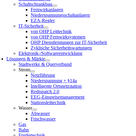
Schaltschrankbau
Fernwirkanlagen
Niederspannungsschaltanlagen
EZA-Regler
IT-Sicherheit
von OHP Leittechnik
von OHP Fernwirksystemen
OHP Dienstleistungen zur IT-Sicherheit
Zyklische Sicherheitswartungen
Elektronik-/Softwareentwicklung
Lösungen & Märkte
Stadtwerke & Querverbund
Strom
Netzführung
Niederspannung + §14a
Intelligente Ortsnetzstation
Redispatch 2.0
EEG-Einspeisemanagement
Stationsleittechnik
Wasser
Abwasser
Frischwasser
Gas
Bahn
Fördertechnik