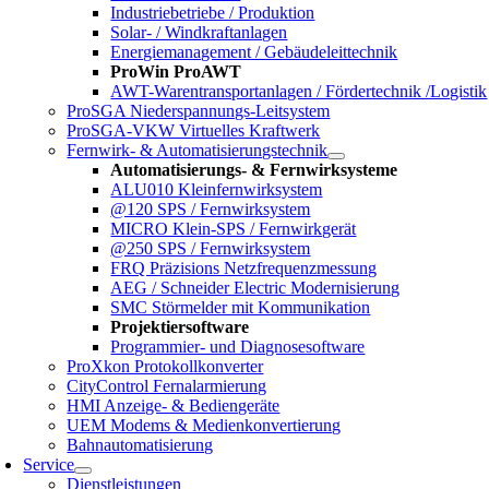
Industriebetriebe / Produktion
Solar- / Windkraftanlagen
Energiemanagement / Gebäudeleittechnik
ProWin ProAWT
AWT-Warentransportanlagen / Fördertechnik /Logistik
ProSGA Niederspannungs-Leitsystem
ProSGA-VKW Virtuelles Kraftwerk
Fernwirk- & Automatisierungstechnik
Automatisierungs- & Fernwirksysteme
ALU010 Kleinfernwirksystem
@120 SPS / Fernwirksystem
MICRO Klein-SPS / Fernwirkgerät
@250 SPS / Fernwirksystem
FRQ Präzisions Netzfrequenzmessung
AEG / Schneider Electric Modernisierung
SMC Störmelder mit Kommunikation
Projektiersoftware
Programmier- und Diagnosesoftware
ProXkon Protokollkonverter
CityControl Fernalarmierung
HMI Anzeige- & Bediengeräte
UEM Modems & Medienkonvertierung
Bahnautomatisierung
Service
Dienstleistungen