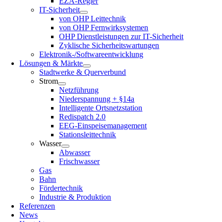
EZA-Regler
IT-Sicherheit
von OHP Leittechnik
von OHP Fernwirksystemen
OHP Dienstleistungen zur IT-Sicherheit
Zyklische Sicherheitswartungen
Elektronik-/Softwareentwicklung
Lösungen & Märkte
Stadtwerke & Querverbund
Strom
Netzführung
Niederspannung + §14a
Intelligente Ortsnetzstation
Redispatch 2.0
EEG-Einspeisemanagement
Stationsleittechnik
Wasser
Abwasser
Frischwasser
Gas
Bahn
Fördertechnik
Industrie & Produktion
Referenzen
News