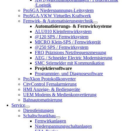
/Logistik
ProSGA Niederspannungs-Leitsystem
ProSGA-VKW Virtuelles Kraftwerk
Fernwirk- & Automatisierungstechnik
Automatisierungs- & Fernwirksysteme
ALU010 Kleinfernwirksystem
@120 SPS / Fernwirksystem
MICRO Klein-SPS / Fernwirkgerät
@250 SPS / Fernwirksystem
FRQ Präzisions Netzfrequenzmessung
AEG / Schneider Electric Modernisierung
SMC Störmelder mit Kommunikation
Projektiersoftware
Programmier- und Diagnosesoftware
ProXkon Protokollkonverter
CityControl Fernalarmierung
HMI Anzeige- & Bediengeräte
UEM Modems & Medienkonvertierung
Bahnautomatisierung
Service
Dienstleistungen
Schaltschrankbau
Fernwirkanlagen
Niederspannungsschaltanlagen