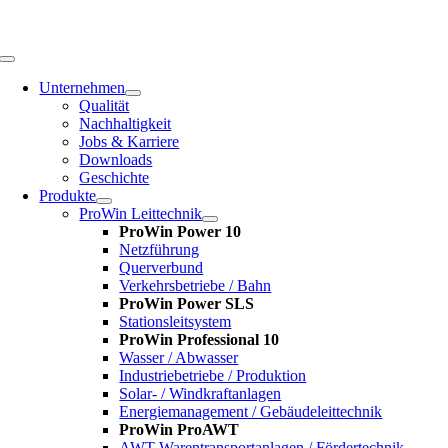
Zum
Inhalt
springen
Toggle
Navigation
Unternehmen
Qualität
Nachhaltigkeit
Jobs & Karriere
Downloads
Geschichte
Produkte
ProWin Leittechnik
ProWin Power 10
Netzführung
Querverbund
Verkehrsbetriebe / Bahn
ProWin Power SLS
Stationsleitsystem
ProWin Professional 10
Wasser / Abwasser
Industriebetriebe / Produktion
Solar- / Windkraftanlagen
Energiemanagement / Gebäudeleittechnik
ProWin ProAWT
AWT-Warentransportanlagen / Fördertechnik