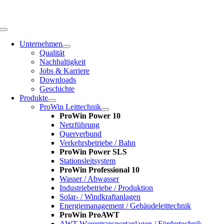
Zum
Inhalt
springen
Toggle
Navigation
Unternehmen
Qualität
Nachhaltigkeit
Jobs & Karriere
Downloads
Geschichte
Produkte
ProWin Leittechnik
ProWin Power 10
Netzführung
Querverbund
Verkehrsbetriebe / Bahn
ProWin Power SLS
Stationsleitsystem
ProWin Professional 10
Wasser / Abwasser
Industriebetriebe / Produktion
Solar- / Windkraftanlagen
Energiemanagement / Gebäudeleittechnik
ProWin ProAWT
AWT-Warentransportanlagen / Fördertechnik