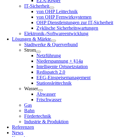
EZA-Regler
IT-Sicherheit
von OHP Leittechnik
von OHP Fernwirksystemen
OHP Dienstleistungen zur IT-Sicherheit
Zyklische Sicherheitswartungen
Elektronik-/Softwareentwicklung
Lösungen & Märkte
Stadtwerke & Querverbund
Strom
Netzführung
Niederspannung + §14a
Intelligente Ortsnetzstation
Redispatch 2.0
EEG-Einspeisemanagement
Stationsleittechnik
Wasser
Abwasser
Frischwasser
Gas
Bahn
Fördertechnik
Industrie & Produktion
Referenzen
News