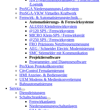
/Logistik
ProSGA Niederspannungs-Leitsystem
ProSGA-VKW Virtuelles Kraftwerk
Fernwirk- & Automatisierungstechnik
Automatisierungs- & Fernwirksysteme
ALU010 Kleinfernwirksystem
@120 SPS / Fernwirksystem
MICRO Klein-SPS / Fernwirkgerät
@250 SPS / Fernwirksystem
FRQ Präzisions Netzfrequenzmessung
AEG / Schneider Electric Modernisierung
SMC Störmelder mit Kommunikation
Projektiersoftware
Programmier- und Diagnosesoftware
ProXkon Protokollkonverter
CityControl Fernalarmierung
HMI Anzeige- & Bediengeräte
UEM Modems & Medienkonvertierung
Bahnautomatisierung
Service
Dienstleistungen
Schaltschrankbau
Fernwirkanlagen
Niederspannungsschaltanlagen