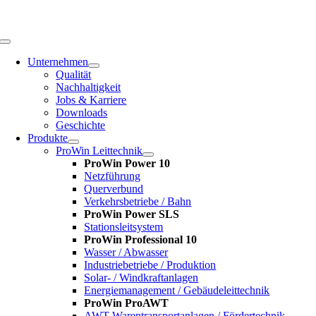
Zum
Inhalt
springen
Toggle
Navigation
Unternehmen
Qualität
Nachhaltigkeit
Jobs & Karriere
Downloads
Geschichte
Produkte
ProWin Leittechnik
ProWin Power 10
Netzführung
Querverbund
Verkehrsbetriebe / Bahn
ProWin Power SLS
Stationsleitsystem
ProWin Professional 10
Wasser / Abwasser
Industriebetriebe / Produktion
Solar- / Windkraftanlagen
Energiemanagement / Gebäudeleittechnik
ProWin ProAWT
AWT-Warentransportanlagen / Fördertechnik