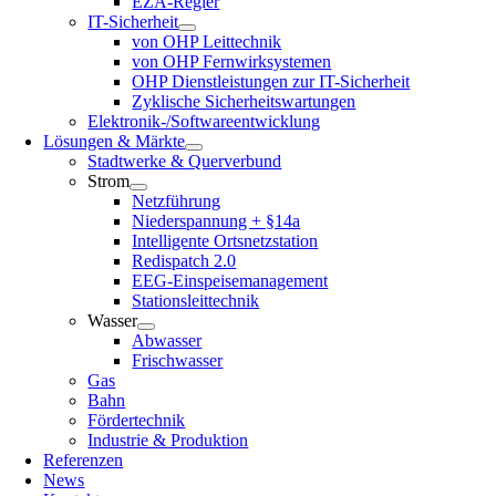
EZA-Regler
IT-Sicherheit
von OHP Leittechnik
von OHP Fernwirksystemen
OHP Dienstleistungen zur IT-Sicherheit
Zyklische Sicherheitswartungen
Elektronik-/Softwareentwicklung
Lösungen & Märkte
Stadtwerke & Querverbund
Strom
Netzführung
Niederspannung + §14a
Intelligente Ortsnetzstation
Redispatch 2.0
EEG-Einspeisemanagement
Stationsleittechnik
Wasser
Abwasser
Frischwasser
Gas
Bahn
Fördertechnik
Industrie & Produktion
Referenzen
News