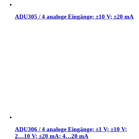
ADU305 / 4 analoge Eingänge; ±10 V; ±20 mA
ADU306 / 4 analoge Eingänge; ±1 V; ±10 V;
2…10 V; ±20 mA; 4…20 mA