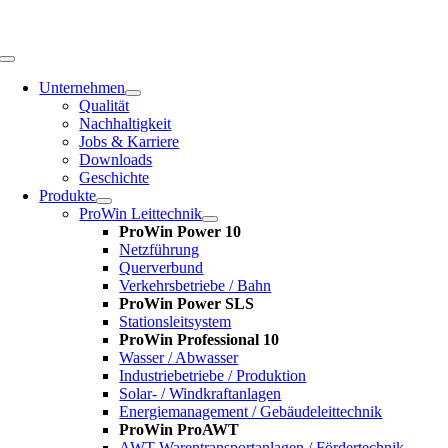
Zum
Inhalt
springen
Toggle
Navigation
Unternehmen
Qualität
Nachhaltigkeit
Jobs & Karriere
Downloads
Geschichte
Produkte
ProWin Leittechnik
ProWin Power 10
Netzführung
Querverbund
Verkehrsbetriebe / Bahn
ProWin Power SLS
Stationsleitsystem
ProWin Professional 10
Wasser / Abwasser
Industriebetriebe / Produktion
Solar- / Windkraftanlagen
Energiemanagement / Gebäudeleittechnik
ProWin ProAWT
AWT-Warentransportanlagen / Fördertechnik