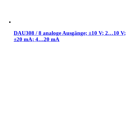
DAU308 / 8 analoge Ausgänge; ±10 V; 2…10 V;
±20 mA; 4…20 mA