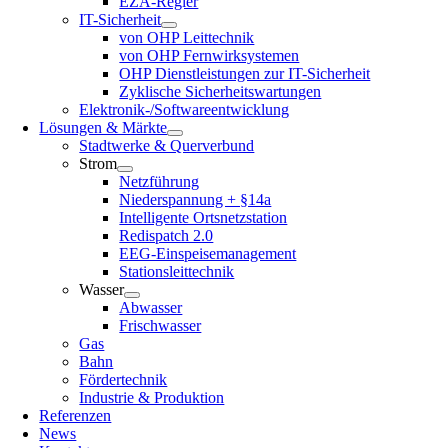
EZA-Regler
IT-Sicherheit
von OHP Leittechnik
von OHP Fernwirksystemen
OHP Dienstleistungen zur IT-Sicherheit
Zyklische Sicherheitswartungen
Elektronik-/Softwareentwicklung
Lösungen & Märkte
Stadtwerke & Querverbund
Strom
Netzführung
Niederspannung + §14a
Intelligente Ortsnetzstation
Redispatch 2.0
EEG-Einspeisemanagement
Stationsleittechnik
Wasser
Abwasser
Frischwasser
Gas
Bahn
Fördertechnik
Industrie & Produktion
Referenzen
News