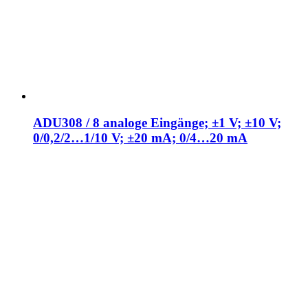
ADU308 / 8 analoge Eingänge; ±1 V; ±10 V;
0/0,2/2…1/10 V; ±20 mA; 0/4…20 mA