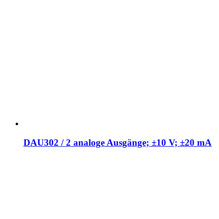
DAU302 / 2 analoge Ausgänge; ±10 V; ±20 mA