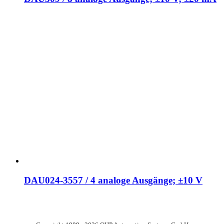
DAU024-3557 / 4 analoge Ausgänge; ±10 V