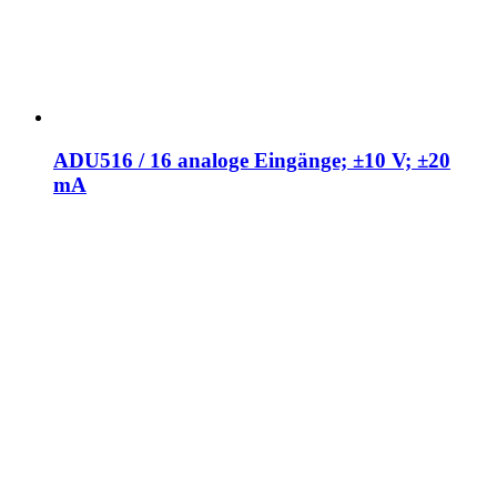
ADU516 / 16 analoge Eingänge; ±10 V; ±20
mA