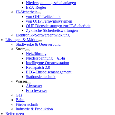
Niederspannungsschaltanlagen
EZA-Regler
IT-Sicherheit
von OHP Leittechnik
von OHP Fernwirksystemen
OHP Dienstleistungen zur IT-Sicherheit
Zyklische Sicherheitswartungen
Elektronik-/Softwareentwicklung
Lösungen & Märkte
Stadtwerke & Querverbund
Strom
Netzführung
Niederspannung + §14a
Intelligente Ortsnetzstation
Redispatch 2.0
EEG-Einspeisemanagement
Stationsleittechnik
Wasser
Abwasser
Frischwasser
Gas
Bahn
Fördertechnik
Industrie & Produktion
Referenzen