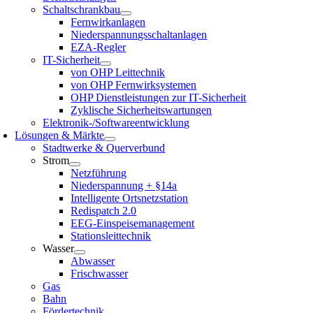
Schaltschrankbau
Fernwirkanlagen
Niederspannungsschaltanlagen
EZA-Regler
IT-Sicherheit
von OHP Leittechnik
von OHP Fernwirksystemen
OHP Dienstleistungen zur IT-Sicherheit
Zyklische Sicherheitswartungen
Elektronik-/Softwareentwicklung
Lösungen & Märkte
Stadtwerke & Querverbund
Strom
Netzführung
Niederspannung + §14a
Intelligente Ortsnetzstation
Redispatch 2.0
EEG-Einspeisemanagement
Stationsleittechnik
Wasser
Abwasser
Frischwasser
Gas
Bahn
Fördertechnik