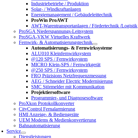
Industriebetriebe / Produktion
Solar- / Windkraftanlagen
Energiemanagement / Gebäudeleittechnik
ProWin ProAWT
AWT-Warentransportanlagen / Fördertechnik /Logistik
ProSGA Niederspannungs-Leitsystem
ProSGA-VKW Virtuelles Kraftwerk
Fernwirk- & Automatisierungstechnik
Automatisierungs- & Fernwirksysteme
ALU010 Kleinfernwirksystem
@120 SPS / Fernwirksystem
MICRO Klein-SPS / Fernwirkgerät
@250 SPS / Fernwirksystem
FRQ Präzisions Netzfrequenzmessung
AEG / Schneider Electric Modernisierung
SMC Störmelder mit Kommunikation
Projektiersoftware
Programmier- und Diagnosesoftware
ProXkon Protokollkonverter
CityControl Fernalarmierung
HMI Anzeige- & Bediengeräte
UEM Modems & Medienkonvertierung
Bahnautomatisierung
Service
Dienstleistungen