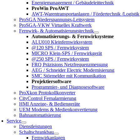
Energiemanagement / Gebäudeleittechnik
ProWin ProAWT
AWT-Warentransportanlagen / Fördertechnik /Logistik
ProSGA Niederspannungs-Leitsystem
ProSGA-VKW Virtuelles Kraftwerk
Fernwirk- & Automatisierungstechnik
Automatisierungs- & Fernwirksysteme
ALU010 Kleinfernwirksystem
@120 SPS / Fernwirksystem
MICRO Klein-SPS / Fernwirkgerät
@250 SPS / Fernwirksystem
FRQ Präzisions Netzfrequenzmessung
AEG / Schneider Electric Modernisierung
SMC Störmelder mit Kommunikation
Projektiersoftware
Programmier- und Diagnosesoftware
ProXkon Protokollkonverter
CityControl Fernalarmierung
HMI Anzeige- & Bediengeräte
UEM Modems & Medienkonvertierung
Bahnautomatisierung
Service
Dienstleistungen
Schaltschrankbau
Fernwirkanlagen