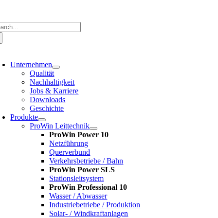
Zum
Inhalt
springen
che
ch:
oggle
avigation
Unternehmen
Qualität
Nachhaltigkeit
Jobs & Karriere
Downloads
Geschichte
Produkte
ProWin Leittechnik
ProWin Power 10
Netzführung
Querverbund
Verkehrsbetriebe / Bahn
ProWin Power SLS
Stationsleitsystem
ProWin Professional 10
Wasser / Abwasser
Industriebetriebe / Produktion
Solar- / Windkraftanlagen