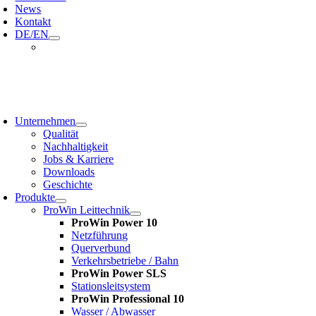
News
Kontakt
DE/EN
oggle
avigation
Unternehmen
Qualität
Nachhaltigkeit
Jobs & Karriere
Downloads
Geschichte
Produkte
ProWin Leittechnik
ProWin Power 10
Netzführung
Querverbund
Verkehrsbetriebe / Bahn
ProWin Power SLS
Stationsleitsystem
ProWin Professional 10
Wasser / Abwasser