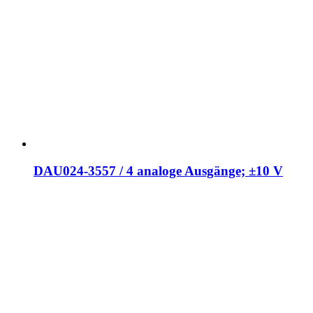
DAU024-3557 / 4 analoge Ausgänge; ±10 V