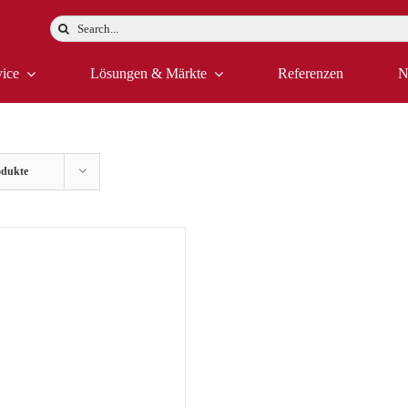
Suche
nach:
vice
Lösungen & Märkte
Referenzen
N
odukte