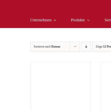
Zum
Inhalt
springen
Unternehmen
Produkte
Ser
Sortieren nach
Datum
Zeige
12 Pr