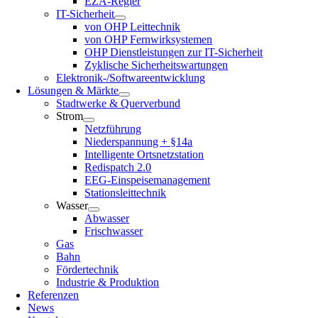
EZA-Regler
IT-Sicherheit
von OHP Leittechnik
von OHP Fernwirksystemen
OHP Dienstleistungen zur IT-Sicherheit
Zyklische Sicherheitswartungen
Elektronik-/Softwareentwicklung
Lösungen & Märkte
Stadtwerke & Querverbund
Strom
Netzführung
Niederspannung + §14a
Intelligente Ortsnetzstation
Redispatch 2.0
EEG-Einspeisemanagement
Stationsleittechnik
Wasser
Abwasser
Frischwasser
Gas
Bahn
Fördertechnik
Industrie & Produktion
Referenzen
News