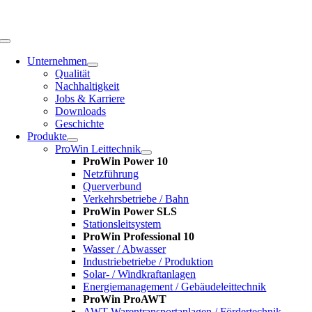
Zum
Inhalt
springen
Toggle
Navigation
Unternehmen
Qualität
Nachhaltigkeit
Jobs & Karriere
Downloads
Geschichte
Produkte
ProWin Leittechnik
ProWin Power 10
Netzführung
Querverbund
Verkehrsbetriebe / Bahn
ProWin Power SLS
Stationsleitsystem
ProWin Professional 10
Wasser / Abwasser
Industriebetriebe / Produktion
Solar- / Windkraftanlagen
Energiemanagement / Gebäudeleittechnik
ProWin ProAWT
AWT-Warentransportanlagen / Fördertechnik