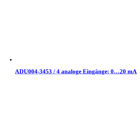
ADU004-3453 / 4 analoge Eingänge; 0…20 mA