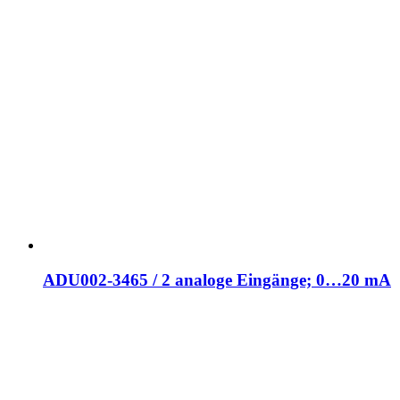
ADU002-3465 / 2 analoge Eingänge; 0…20 mA