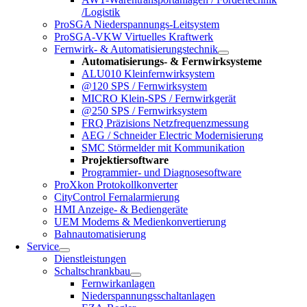
/Logistik
ProSGA Niederspannungs-Leitsystem
ProSGA-VKW Virtuelles Kraftwerk
Fernwirk- & Automatisierungstechnik
Automatisierungs- & Fernwirksysteme
ALU010 Kleinfernwirksystem
@120 SPS / Fernwirksystem
MICRO Klein-SPS / Fernwirkgerät
@250 SPS / Fernwirksystem
FRQ Präzisions Netzfrequenzmessung
AEG / Schneider Electric Modernisierung
SMC Störmelder mit Kommunikation
Projektiersoftware
Programmier- und Diagnosesoftware
ProXkon Protokollkonverter
CityControl Fernalarmierung
HMI Anzeige- & Bediengeräte
UEM Modems & Medienkonvertierung
Bahnautomatisierung
Service
Dienstleistungen
Schaltschrankbau
Fernwirkanlagen
Niederspannungsschaltanlagen