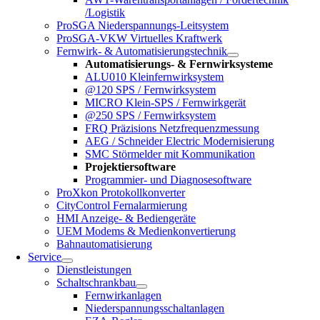
/Logistik
ProSGA Niederspannungs-Leitsystem
ProSGA-VKW Virtuelles Kraftwerk
Fernwirk- & Automatisierungstechnik
Automatisierungs- & Fernwirksysteme
ALU010 Kleinfernwirksystem
@120 SPS / Fernwirksystem
MICRO Klein-SPS / Fernwirkgerät
@250 SPS / Fernwirksystem
FRQ Präzisions Netzfrequenzmessung
AEG / Schneider Electric Modernisierung
SMC Störmelder mit Kommunikation
Projektiersoftware
Programmier- und Diagnosesoftware
ProXkon Protokollkonverter
CityControl Fernalarmierung
HMI Anzeige- & Bediengeräte
UEM Modems & Medienkonvertierung
Bahnautomatisierung
Service
Dienstleistungen
Schaltschrankbau
Fernwirkanlagen
Niederspannungsschaltanlagen