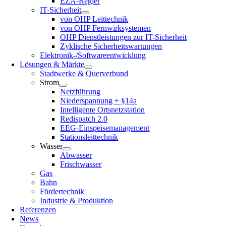
EZA-Regler
IT-Sicherheit
von OHP Leittechnik
von OHP Fernwirksystemen
OHP Dienstleistungen zur IT-Sicherheit
Zyklische Sicherheitswartungen
Elektronik-/Softwareentwicklung
Lösungen & Märkte
Stadtwerke & Querverbund
Strom
Netzführung
Niederspannung + §14a
Intelligente Ortsnetzstation
Redispatch 2.0
EEG-Einspeisemanagement
Stationsleittechnik
Wasser
Abwasser
Frischwasser
Gas
Bahn
Fördertechnik
Industrie & Produktion
Referenzen
News