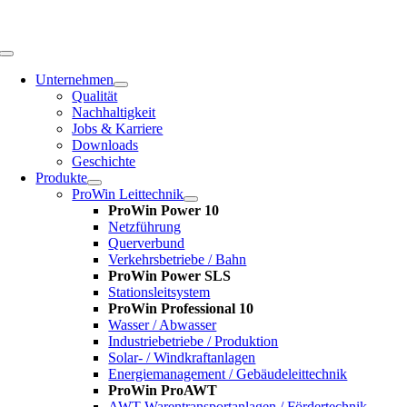
Zum
Inhalt
springen
Toggle
Navigation
Unternehmen
Qualität
Nachhaltigkeit
Jobs & Karriere
Downloads
Geschichte
Produkte
ProWin Leittechnik
ProWin Power 10
Netzführung
Querverbund
Verkehrsbetriebe / Bahn
ProWin Power SLS
Stationsleitsystem
ProWin Professional 10
Wasser / Abwasser
Industriebetriebe / Produktion
Solar- / Windkraftanlagen
Energiemanagement / Gebäudeleittechnik
ProWin ProAWT
AWT-Warentransportanlagen / Fördertechnik