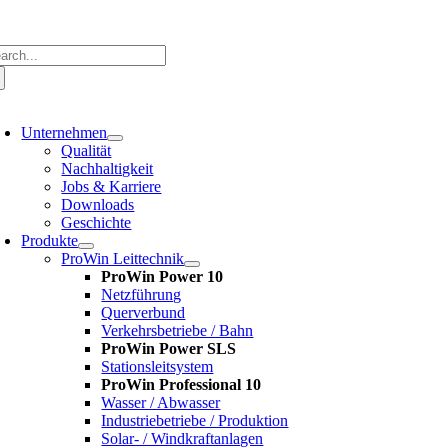
Zum
Inhalt
springen
che
ch:
oggle
avigation
Unternehmen
Qualität
Nachhaltigkeit
Jobs & Karriere
Downloads
Geschichte
Produkte
ProWin Leittechnik
ProWin Power 10
Netzführung
Querverbund
Verkehrsbetriebe / Bahn
ProWin Power SLS
Stationsleitsystem
ProWin Professional 10
Wasser / Abwasser
Industriebetriebe / Produktion
Solar- / Windkraftanlagen