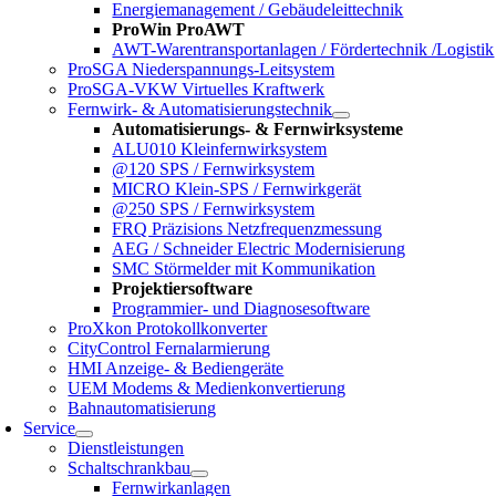
Energiemanagement / Gebäudeleittechnik
ProWin ProAWT
AWT-Warentransportanlagen / Fördertechnik /Logistik
ProSGA Niederspannungs-Leitsystem
ProSGA-VKW Virtuelles Kraftwerk
Fernwirk- & Automatisierungstechnik
Automatisierungs- & Fernwirksysteme
ALU010 Kleinfernwirksystem
@120 SPS / Fernwirksystem
MICRO Klein-SPS / Fernwirkgerät
@250 SPS / Fernwirksystem
FRQ Präzisions Netzfrequenzmessung
AEG / Schneider Electric Modernisierung
SMC Störmelder mit Kommunikation
Projektiersoftware
Programmier- und Diagnosesoftware
ProXkon Protokollkonverter
CityControl Fernalarmierung
HMI Anzeige- & Bediengeräte
UEM Modems & Medienkonvertierung
Bahnautomatisierung
Service
Dienstleistungen
Schaltschrankbau
Fernwirkanlagen