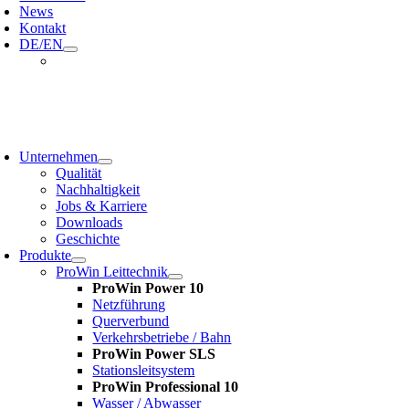
News
Kontakt
DE/EN
oggle
avigation
Unternehmen
Qualität
Nachhaltigkeit
Jobs & Karriere
Downloads
Geschichte
Produkte
ProWin Leittechnik
ProWin Power 10
Netzführung
Querverbund
Verkehrsbetriebe / Bahn
ProWin Power SLS
Stationsleitsystem
ProWin Professional 10
Wasser / Abwasser