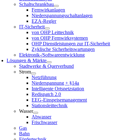
Schaltschrankbau
Fernwirkanlagen
Niederspannungsschaltanlagen
EZA-Regler
IT-Sicherheit
von OHP Leittechnik
von OHP Fernwirksystemen
OHP Dienstleistungen zur IT-Sicherheit
Zyklische Sicherheitswartungen
Elektronik-/Softwareentwicklung
Lösungen & Märkte
Stadtwerke & Querverbund
Strom
Netzführung
Niederspannung + §14a
Intelligente Ortsnetzstation
Redispatch 2.0
EEG-Einspeisemanagement
Stationsleittechnik
Wasser
Abwasser
Frischwasser
Gas
Bahn
Fördertechnik