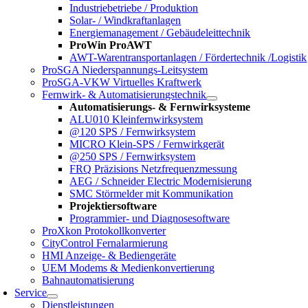
Industriebetriebe / Produktion
Solar- / Windkraftanlagen
Energiemanagement / Gebäudeleittechnik
ProWin ProAWT
AWT-Warentransportanlagen / Fördertechnik /Logistik
ProSGA Niederspannungs-Leitsystem
ProSGA-VKW Virtuelles Kraftwerk
Fernwirk- & Automatisierungstechnik
Automatisierungs- & Fernwirksysteme
ALU010 Kleinfernwirksystem
@120 SPS / Fernwirksystem
MICRO Klein-SPS / Fernwirkgerät
@250 SPS / Fernwirksystem
FRQ Präzisions Netzfrequenzmessung
AEG / Schneider Electric Modernisierung
SMC Störmelder mit Kommunikation
Projektiersoftware
Programmier- und Diagnosesoftware
ProXkon Protokollkonverter
CityControl Fernalarmierung
HMI Anzeige- & Bediengeräte
UEM Modems & Medienkonvertierung
Bahnautomatisierung
Service
Dienstleistungen