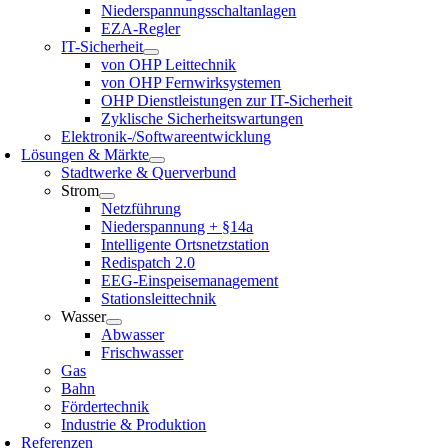
Niederspannungsschaltanlagen
EZA-Regler
IT-Sicherheit
von OHP Leittechnik
von OHP Fernwirksystemen
OHP Dienstleistungen zur IT-Sicherheit
Zyklische Sicherheitswartungen
Elektronik-/Softwareentwicklung
Lösungen & Märkte
Stadtwerke & Querverbund
Strom
Netzführung
Niederspannung + §14a
Intelligente Ortsnetzstation
Redispatch 2.0
EEG-Einspeisemanagement
Stationsleittechnik
Wasser
Abwasser
Frischwasser
Gas
Bahn
Fördertechnik
Industrie & Produktion
Referenzen