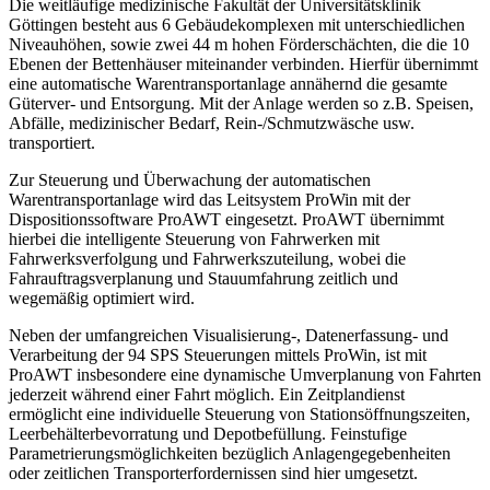
Die weitläufige medizinische Fakultät der Universitätsklinik
Göttingen besteht aus 6 Gebäudekomplexen mit unterschiedlichen
Niveauhöhen, sowie zwei 44 m hohen Förderschächten, die die 10
Ebenen der Bettenhäuser miteinander verbinden. Hierfür übernimmt
eine automatische Warentransportanlage annähernd die gesamte
Güterver- und Entsorgung. Mit der Anlage werden so z.B. Speisen,
Abfälle, medizinischer Bedarf, Rein-/Schmutzwäsche usw.
transportiert.
Zur Steuerung und Überwachung der automatischen
Warentransportanlage wird das Leitsystem ProWin mit der
Dispositionssoftware ProAWT eingesetzt. ProAWT übernimmt
hierbei die intelligente Steuerung von Fahrwerken mit
Fahrwerksverfolgung und Fahrwerkszuteilung, wobei die
Fahrauftragsverplanung und Stauumfahrung zeitlich und
wegemäßig optimiert wird.
Neben der umfangreichen Visualisierung-, Datenerfassung- und
Verarbeitung der 94 SPS Steuerungen mittels ProWin, ist mit
ProAWT insbesondere eine dynamische Umverplanung von Fahrten
jederzeit während einer Fahrt möglich. Ein Zeitplandienst
ermöglicht eine individuelle Steuerung von Stationsöffnungszeiten,
Leerbehälterbevorratung und Depotbefüllung. Feinstufige
Parametrierungsmöglichkeiten bezüglich Anlagengegebenheiten
oder zeitlichen Transporterfordernissen sind hier umgesetzt.