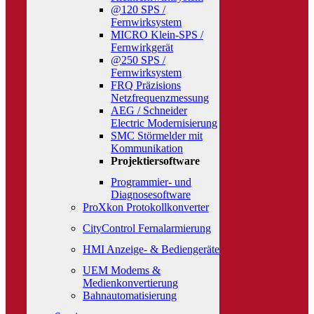
@120 SPS /
Fernwirksystem
MICRO Klein-SPS /
Fernwirkgerät
@250 SPS /
Fernwirksystem
FRQ Präzisions
Netzfrequenzmessung
AEG / Schneider
Electric Modernisierung
SMC Störmelder mit
Kommunikation
Projektiersoftware
Programmier- und
Diagnosesoftware
ProXkon Protokollkonverter
CityControl Fernalarmierung
HMI Anzeige- & Bediengeräte
UEM Modems &
Medienkonvertierung
Bahnautomatisierung