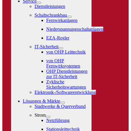
Service
Dienstleistungen
Schaltschrankbau
Fernwirkanlagen
Niederspannungsschaltanlagen
EZA-Regler
IT-Sicherheit
von OHP Leittechnik
von OHP
Fernwirksystemen
OHP Dienstleistungen
zur IT-Sicherheit
Zyklische
Sicherheitswartungen
Elektronik-/Softwareentwicklung
Lösungen & Märkte
Stadtwerke & Querverbund
Strom
Netzführung
Stationsleittechnik