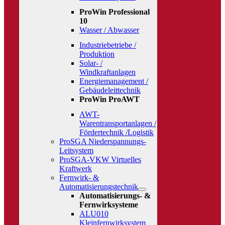
ProWin Professional
10
Wasser / Abwasser
Industriebetriebe /
Produktion
Solar- /
Windkraftanlagen
Energiemanagement /
Gebäudeleittechnik
ProWin ProAWT
AWT-
Warentransportanlagen /
Fördertechnik /Logistik
ProSGA Niederspannungs-
Leitsystem
ProSGA-VKW Virtuelles
Kraftwerk
Fernwirk- &
Automatisierungstechnik
Automatisierungs- &
Fernwirksysteme
ALU010
Kleinfernwirksystem