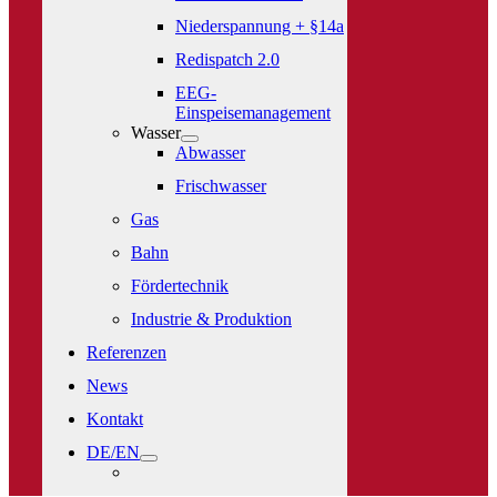
Niederspannung + §14a
Redispatch 2.0
EEG-
Einspeisemanagement
Wasser
Abwasser
Frischwasser
Gas
Bahn
Fördertechnik
Industrie & Produktion
Referenzen
News
Kontakt
DE/EN