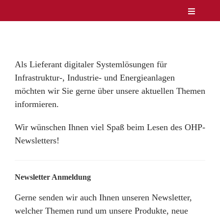
Zum
Toggle
Inhalt
Navigatio
Unternehmen
springen
Produkte
Service
Als Lieferant digitaler Systemlösungen für
Lösungen & Märkte
Infrastruktur-, Industrie- und Energieanlagen
Referenzen
möchten wir Sie gerne über unsere aktuellen Themen
informieren.
News
Kontakt
Wir wünschen Ihnen viel Spaß beim Lesen des OHP-
DE/EN
Newsletters!
Newsletter Anmeldung
Gerne senden wir auch Ihnen unseren Newsletter,
welcher Themen rund um unsere Produkte, neue