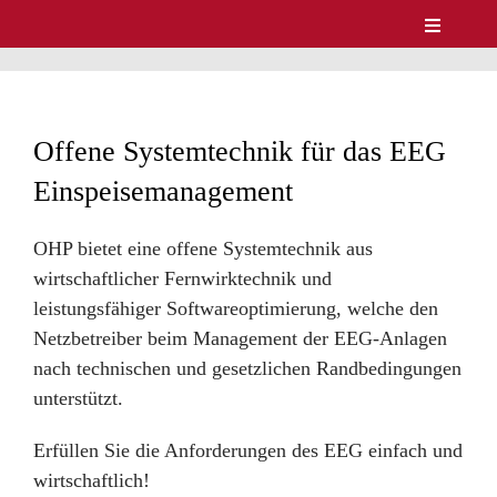
Zum
Toggle
Inhalt
Navigatio
Unternehmen
springen
Produkte
Service
Offene Systemtechnik für das EEG
Lösungen & Märkte
Einspeisemanagement
Referenzen
News
OHP bietet eine offene Systemtechnik aus
Kontakt
wirtschaftlicher Fernwirktechnik und
DE/EN
leistungsfähiger Softwareoptimierung, welche den
Netzbetreiber beim Management der EEG-Anlagen
nach technischen und gesetzlichen Randbedingungen
unterstützt.
Erfüllen Sie die Anforderungen des EEG einfach und
wirtschaftlich!