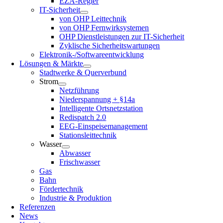
EZA-Regler
IT-Sicherheit
von OHP Leittechnik
von OHP Fernwirksystemen
OHP Dienstleistungen zur IT-Sicherheit
Zyklische Sicherheitswartungen
Elektronik-/Softwareentwicklung
Lösungen & Märkte
Stadtwerke & Querverbund
Strom
Netzführung
Niederspannung + §14a
Intelligente Ortsnetzstation
Redispatch 2.0
EEG-Einspeisemanagement
Stationsleittechnik
Wasser
Abwasser
Frischwasser
Gas
Bahn
Fördertechnik
Industrie & Produktion
Referenzen
News