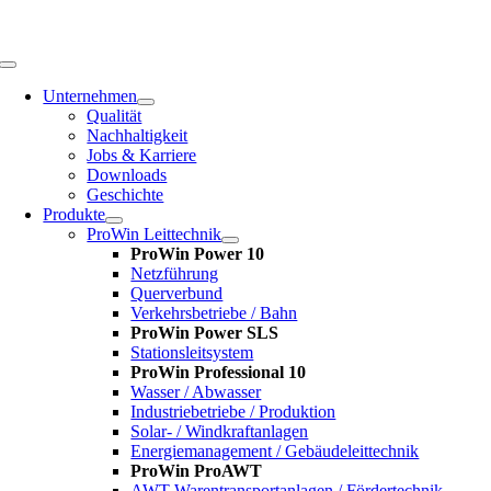
Zum
Inhalt
springen
Toggle
Navigation
Unternehmen
Qualität
Nachhaltigkeit
Jobs & Karriere
Downloads
Geschichte
Produkte
ProWin Leittechnik
ProWin Power 10
Netzführung
Querverbund
Verkehrsbetriebe / Bahn
ProWin Power SLS
Stationsleitsystem
ProWin Professional 10
Wasser / Abwasser
Industriebetriebe / Produktion
Solar- / Windkraftanlagen
Energiemanagement / Gebäudeleittechnik
ProWin ProAWT
AWT-Warentransportanlagen / Fördertechnik