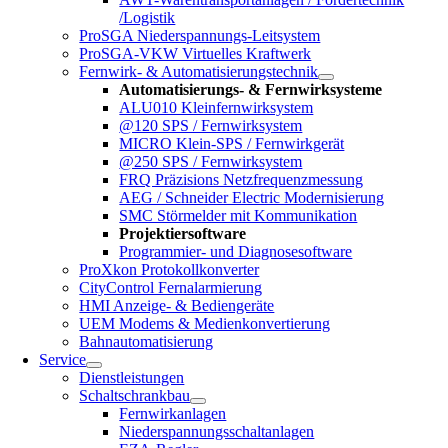
/Logistik
ProSGA Niederspannungs-Leitsystem
ProSGA-VKW Virtuelles Kraftwerk
Fernwirk- & Automatisierungstechnik
Automatisierungs- & Fernwirksysteme
ALU010 Kleinfernwirksystem
@120 SPS / Fernwirksystem
MICRO Klein-SPS / Fernwirkgerät
@250 SPS / Fernwirksystem
FRQ Präzisions Netzfrequenzmessung
AEG / Schneider Electric Modernisierung
SMC Störmelder mit Kommunikation
Projektiersoftware
Programmier- und Diagnosesoftware
ProXkon Protokollkonverter
CityControl Fernalarmierung
HMI Anzeige- & Bediengeräte
UEM Modems & Medienkonvertierung
Bahnautomatisierung
Service
Dienstleistungen
Schaltschrankbau
Fernwirkanlagen
Niederspannungsschaltanlagen