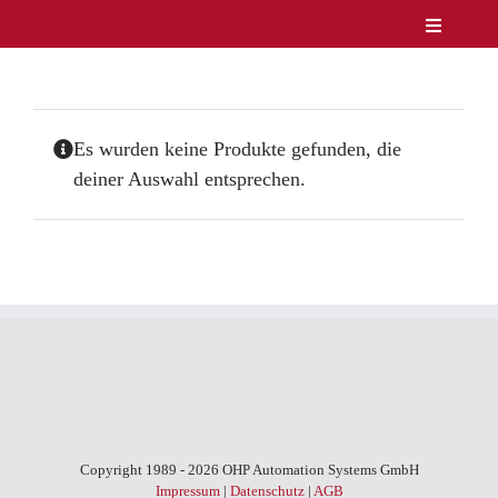
Zum
Toggle
Inhalt
Navigatio
Unternehmen
springen
Produkte
Service
Es wurden keine Produkte gefunden, die
Lösungen & Märkte
deiner Auswahl entsprechen.
Referenzen
News
Kontakt
DE/EN
Copyright 1989 - 2026 OHP Automation Systems GmbH
Impressum
|
Datenschutz
|
AGB