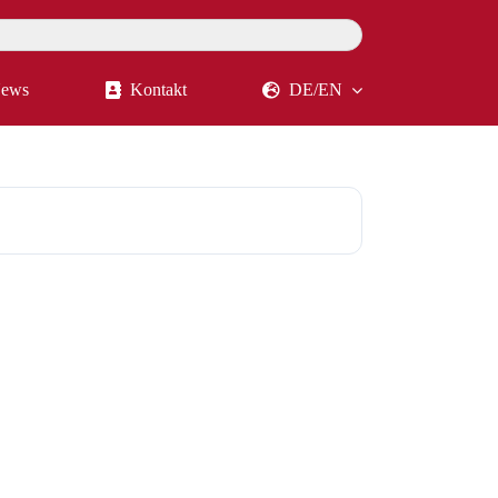
ews
Kontakt
DE/EN
bung ADU305