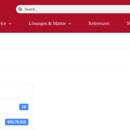
Suche
nach:
vice
Lösungen & Märkte
Referenzen
N
Baugruppenbeschrei
18
694.76 KB