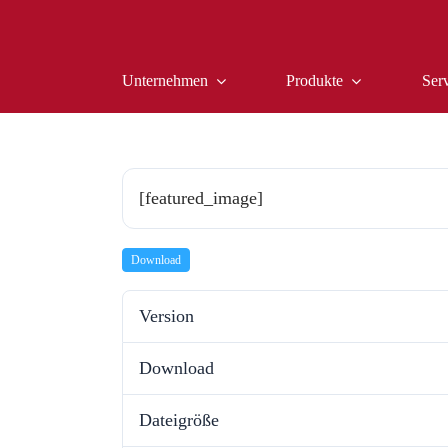
Zum
Inhalt
springen
Unternehmen
Produkte
Ser
[featured_image]
Download
Version
Download
Dateigröße