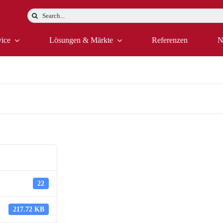
Suche
nach:
vice
Lösungen & Märkte
Referenzen
N
Datenblatt ADU515
22
217.72 KB