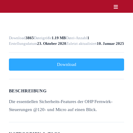
Zum
Toggle
Inhalt
Navigatio
Unternehmen
springen
Produkte
Service
Download
3865
Dateigröße
1.19 MB
Datei-Anzahl
1
Erstellungsdatum
23. Oktober 2020
Zuletzt aktualisiert
10. Januar 2025
Lösungen & Märkte
Referenzen
News
Download
Kontakt
DE/EN
BESCHREIBUNG
Die essentiellen Sicherheits-Features der OHP Fernwirk-
Steuerungen @120- und Micro auf einen Blick.