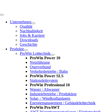
Zum
Inhalt
springen
Toggle
Navigation
Unternehmen
Qualität
Nachhaltigkeit
Jobs & Karriere
Downloads
Geschichte
Produkte
ProWin Leittechnik
ProWin Power 10
Netzführung
Querverbund
Verkehrsbetriebe / Bahn
ProWin Power SLS
Stationsleitsystem
ProWin Professional 10
Wasser / Abwasser
Industriebetriebe / Produktion
Solar- / Windkraftanlagen
Energiemanagement / Gebäudeleittechnik
ProWin ProAWT
AWT-Warentransportanlagen / Fördertechnik