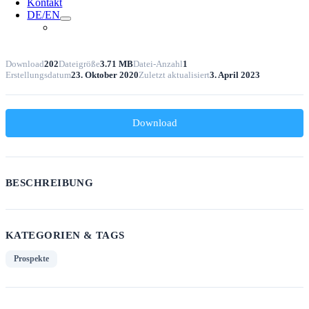
Kontakt
DE/EN
Download
202
Dateigröße
3.71 MB
Datei-Anzahl
1
Erstellungsdatum
23. Oktober 2020
Zuletzt aktualisiert
3. April 2023
Download
BESCHREIBUNG
KATEGORIEN & TAGS
Prospekte