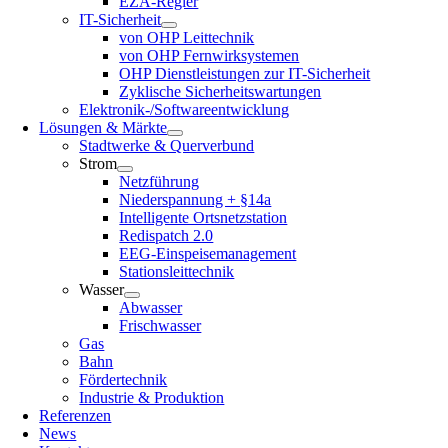
EZA-Regler
IT-Sicherheit
von OHP Leittechnik
von OHP Fernwirksystemen
OHP Dienstleistungen zur IT-Sicherheit
Zyklische Sicherheitswartungen
Elektronik-/Softwareentwicklung
Lösungen & Märkte
Stadtwerke & Querverbund
Strom
Netzführung
Niederspannung + §14a
Intelligente Ortsnetzstation
Redispatch 2.0
EEG-Einspeisemanagement
Stationsleittechnik
Wasser
Abwasser
Frischwasser
Gas
Bahn
Fördertechnik
Industrie & Produktion
Referenzen
News