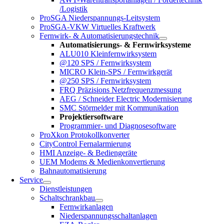
/Logistik
ProSGA Niederspannungs-Leitsystem
ProSGA-VKW Virtuelles Kraftwerk
Fernwirk- & Automatisierungstechnik
Automatisierungs- & Fernwirksysteme
ALU010 Kleinfernwirksystem
@120 SPS / Fernwirksystem
MICRO Klein-SPS / Fernwirkgerät
@250 SPS / Fernwirksystem
FRQ Präzisions Netzfrequenzmessung
AEG / Schneider Electric Modernisierung
SMC Störmelder mit Kommunikation
Projektiersoftware
Programmier- und Diagnosesoftware
ProXkon Protokollkonverter
CityControl Fernalarmierung
HMI Anzeige- & Bediengeräte
UEM Modems & Medienkonvertierung
Bahnautomatisierung
Service
Dienstleistungen
Schaltschrankbau
Fernwirkanlagen
Niederspannungsschaltanlagen