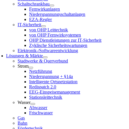
Schaltschrankbau
Fernwirkanlagen
Niederspannungsschaltanlagen
EZA-Regler
IT-Sicherheit
von OHP Leittechnik
von OHP Fernwirksystemen
OHP Dienstleistungen zur IT-Sicherheit
Zyklische Sicherheitswartungen
Elektronik-/Softwareentwicklung
Lösungen & Märkte
Stadtwerke & Querverbund
Strom
Netzführung
Niederspannung + §14a
Intelligente Ortsnetzstation
Redispatch 2.0
EEG-Einspeisemanagement
Stationsleittechnik
Wasser
Abwasser
Frischwasser
Gas
Bahn
Fördertechnik