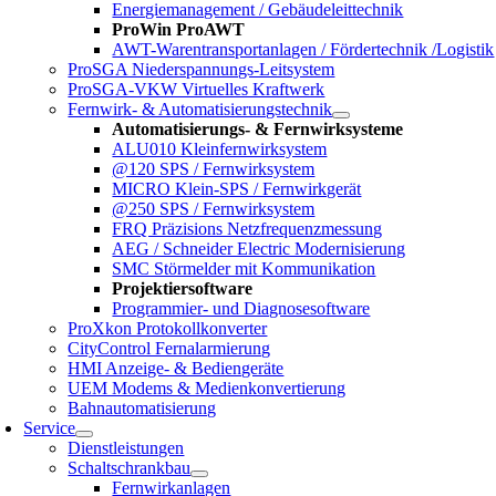
Energiemanagement / Gebäudeleittechnik
ProWin ProAWT
AWT-Warentransportanlagen / Fördertechnik /Logistik
ProSGA Niederspannungs-Leitsystem
ProSGA-VKW Virtuelles Kraftwerk
Fernwirk- & Automatisierungstechnik
Automatisierungs- & Fernwirksysteme
ALU010 Kleinfernwirksystem
@120 SPS / Fernwirksystem
MICRO Klein-SPS / Fernwirkgerät
@250 SPS / Fernwirksystem
FRQ Präzisions Netzfrequenzmessung
AEG / Schneider Electric Modernisierung
SMC Störmelder mit Kommunikation
Projektiersoftware
Programmier- und Diagnosesoftware
ProXkon Protokollkonverter
CityControl Fernalarmierung
HMI Anzeige- & Bediengeräte
UEM Modems & Medienkonvertierung
Bahnautomatisierung
Service
Dienstleistungen
Schaltschrankbau
Fernwirkanlagen