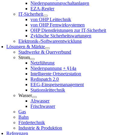
Niederspannungsschaltanlagen
EZA-Regler
IT-Sicherheit
von OHP Leittechnik
von OHP Fernwirksystemen
OHP Dienstleistungen zur IT-Sicherheit
Zyklische Sicherheitswartungen
Elektronik-/Softwareentwicklung
Lösungen & Märkte
Stadtwerke & Querverbund
Strom
Netzführung
Niederspannung + §14a
Intelligente Ortsnetzstation
Redispatch 2.0
EEG-Einspeisemanagement
Stationsleittechnik
Wasser
Abwasser
Frischwasser
Gas
Bahn
Fördertechnik
Industrie & Produktion
Referenzen