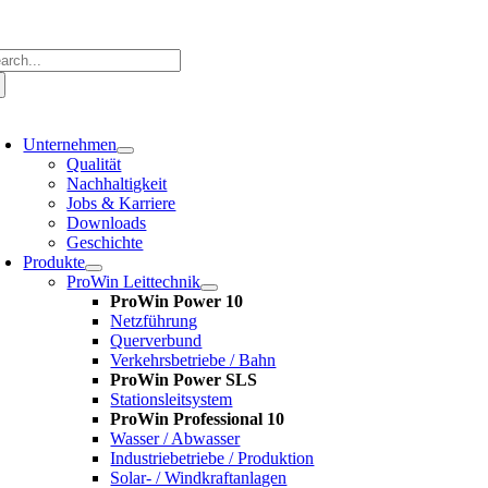
Zum
Inhalt
springen
che
ch:
oggle
avigation
Unternehmen
Qualität
Nachhaltigkeit
Jobs & Karriere
Downloads
Geschichte
Produkte
ProWin Leittechnik
ProWin Power 10
Netzführung
Querverbund
Verkehrsbetriebe / Bahn
ProWin Power SLS
Stationsleitsystem
ProWin Professional 10
Wasser / Abwasser
Industriebetriebe / Produktion
Solar- / Windkraftanlagen