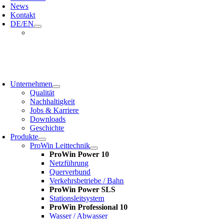
News
Kontakt
DE/EN
oggle
avigation
Unternehmen
Qualität
Nachhaltigkeit
Jobs & Karriere
Downloads
Geschichte
Produkte
ProWin Leittechnik
ProWin Power 10
Netzführung
Querverbund
Verkehrsbetriebe / Bahn
ProWin Power SLS
Stationsleitsystem
ProWin Professional 10
Wasser / Abwasser