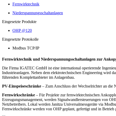
Fernwirktechnik
Niederspannungsschaltanlagen
Eingesetzte Produkte
OHP @120
Eingesetzte Protokolle
Modbus TCP/IP
Fernwirktechnik und Niederspannungsschaltanlagen zur Ankopp
Die Firma IGATEC GmbH ist eine international operierende Ingenieurs
Industrieanlagen. Neben dem elektrotechnischen Engineering wird da
führenden Komplettanbieter im Anlagenbau.
PV-Einspeiseschränke
– Zum Anschluss der Wechselrichter an di
Fernwirkschränke
– Für Projekte zur fernwirktechnischen Ankopp
Erzeugungsmanagement, werden Signalwandlersteuerungen von OHP (
Netzbetreibers. Lokal werden Janitza Universalmessgeräte via Modb
Fernwirkschränke werden von OHP geplant, gefertigt und in Betrie