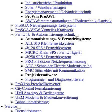
Industriebetriebe / Produktion
Solar- / Windkraftanlagen
Energiemanagement / Gebäudeleittechnik
ProWin ProAWT
AWT-Warentransportanlagen / Fördertechnik /Logistik
ProSGA Niederspannungs-Leitsystem
ProSGA-VKW Virtuelles Kraftwerk
Fernwirk- & Automatisierungstechnik
Automatisierungs- & Fernwirksysteme
ALU010 Kleinfernwirksystem
@120 SPS / Fernwirksystem
MICRO Klein-SPS / Fernwirkgerät
@250 SPS / Fernwirksystem
FRQ Präzisions Netzfrequenzmessung
AEG / Schneider Electric Modernisierung
SMC Störmelder mit Kommunikation
Projektiersoftware
Programmier- und Diagnosesoftware
ProXkon Protokollkonverter
CityControl Fernalarmierung
HMI Anzeige- & Bediengeräte
UEM Modems & Medienkonvertierung
Bahnautomatisierung
Service
Dienstleistungen