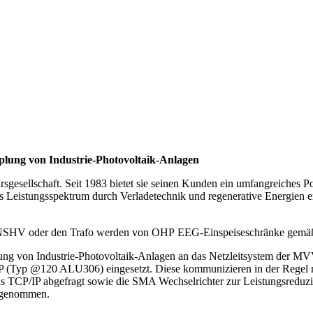
lung von Industrie-Photovoltaik-Anlagen
gesellschaft. Seit 1983 bietet sie seinen Kunden ein umfangreiches P
s Leistungsspektrum durch Verladetechnik und regenerative Energien 
e NSHV oder den Trafo werden von OHP EEG-Einspeiseschränke gemäß
lung von Industrie-Photovoltaik-Anlagen an das Netzleitsystem der 
Typ @120 ALU306) eingesetzt. Diese kommunizieren in der Regel mi
us TCP/IP abgefragt sowie die SMA Wechselrichter zur Leistungsredu
b genommen.