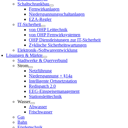
Schaltschrankbau
Fernwirkanlagen
Niederspannungsschaltanlagen
EZA-Regler
IT-Sicherheit
von OHP Leittechnik
von OHP Fernwirksystemen
OHP Dienstleistungen zur IT-Sicherheit
Zyklische Sicherheitswartungen
Elektronik-/Softwareentwicklung
Lösungen & Märkte
Stadtwerke & Querverbund
Strom
Netzführung
Niederspannung + §14a
Intelligente Ortsnetzstation
Redispatch 2.0
EEG-Einspeisemanagement
Stationsleittechnik
Wasser
Abwasser
Frischwasser
Gas
Bahn
Fördertechnik