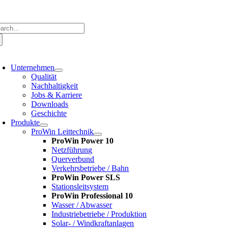
Zum
Inhalt
springen
che
ch:
oggle
avigation
Unternehmen
Qualität
Nachhaltigkeit
Jobs & Karriere
Downloads
Geschichte
Produkte
ProWin Leittechnik
ProWin Power 10
Netzführung
Querverbund
Verkehrsbetriebe / Bahn
ProWin Power SLS
Stationsleitsystem
ProWin Professional 10
Wasser / Abwasser
Industriebetriebe / Produktion
Solar- / Windkraftanlagen