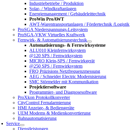
Industriebetriebe / Produktion
Solar- / Windkraftanlagen
Energiemanagement / Gebäudeleittechnik
ProWin ProAWT
AWT-Warentransportanlagen / Fördertechnik /Logistik
ProSGA Niederspannungs-Leitsystem
ProSGA-VKW Virtuelles Kraftwerk
Fernwirk- & Automatisierungstechnik
Automatisierungs- & Fernwirksysteme
ALU010 Kleinfernwirksystem
@120 SPS / Fernwirksystem
MICRO Klein-SPS / Fernwirkgerät
@250 SPS / Fernwirksystem
FRQ Präzisions Netzfrequenzmessung
AEG / Schneider Electric Modernisierung
SMC Störmelder mit Kommunikation
Projektiersoftware
Programmier- und Diagnosesoftware
ProXkon Protokollkonverter
CityControl Fernalarmierung
HMI Anzeige- & Bediengeräte
UEM Modems & Medienkonvertierung
Bahnautomatisierung
Service
Dienstleistungen