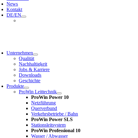
News
Kontakt
DE/EN
oggle
avigation
Unternehmen
Qualität
Nachhaltigkeit
Jobs & Karriere
Downloads
Geschichte
Produkte
ProWin Leittechnik
ProWin Power 10
Netzführung
Querverbund
Verkehrsbetriebe / Bahn
ProWin Power SLS
Stationsleitsystem
ProWin Professional 10
Wasser / Abwasser