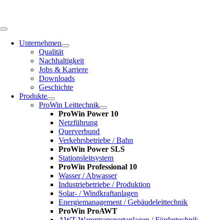
Zum
Inhalt
springen
Toggle
Navigation
Unternehmen
Qualität
Nachhaltigkeit
Jobs & Karriere
Downloads
Geschichte
Produkte
ProWin Leittechnik
ProWin Power 10
Netzführung
Querverbund
Verkehrsbetriebe / Bahn
ProWin Power SLS
Stationsleitsystem
ProWin Professional 10
Wasser / Abwasser
Industriebetriebe / Produktion
Solar- / Windkraftanlagen
Energiemanagement / Gebäudeleittechnik
ProWin ProAWT
AWT-Warentransportanlagen / Fördertechnik