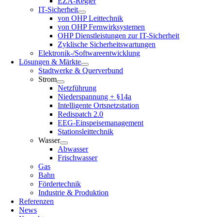
EZA-Regler
IT-Sicherheit
von OHP Leittechnik
von OHP Fernwirksystemen
OHP Dienstleistungen zur IT-Sicherheit
Zyklische Sicherheitswartungen
Elektronik-/Softwareentwicklung
Lösungen & Märkte
Stadtwerke & Querverbund
Strom
Netzführung
Niederspannung + §14a
Intelligente Ortsnetzstation
Redispatch 2.0
EEG-Einspeisemanagement
Stationsleittechnik
Wasser
Abwasser
Frischwasser
Gas
Bahn
Fördertechnik
Industrie & Produktion
Referenzen
News