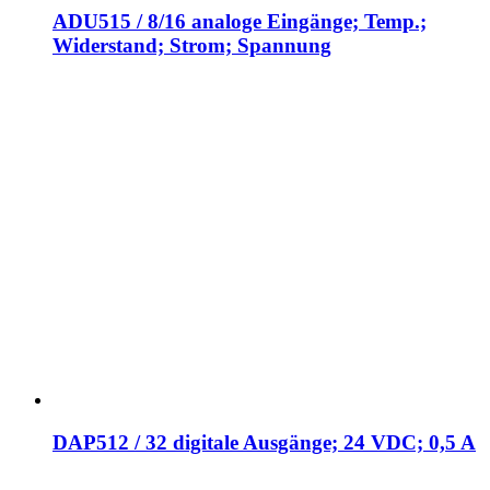
ADU515 / 8/16 analoge Eingänge; Temp.;
Widerstand; Strom; Spannung
DAP512 / 32 digitale Ausgänge; 24 VDC; 0,5 A