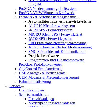
/Logistik
ProSGA Niederspannungs-Leitsystem
ProSGA-VKW Virtuelles Kraftwerk
Fernwirk- & Automatisierungstechnik
Automatisierungs- & Fernwirksysteme
ALU010 Kleinfernwirksystem
@120 SPS / Fernwirksystem
MICRO Klein-SPS / Fernwirkgerät
@250 SPS / Fernwirksystem
FRQ Präzisions Netzfrequenzmessung
AEG / Schneider Electric Modernisierung
SMC Störmelder mit Kommunikation
Projektiersoftware
Programmier- und Diagnosesoftware
ProXkon Protokollkonverter
CityControl Fernalarmierung
HMI Anzeige- & Bediengeräte
UEM Modems & Medienkonvertierung
Bahnautomatisierung
Service
Dienstleistungen
Schaltschrankbau
Fernwirkanlagen
Niederspannungsschaltanlagen