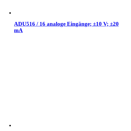
ADU516 / 16 analoge Eingänge; ±10 V; ±20
mA