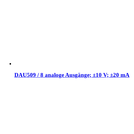
DAU509 / 8 analoge Ausgänge; ±10 V; ±20 mA