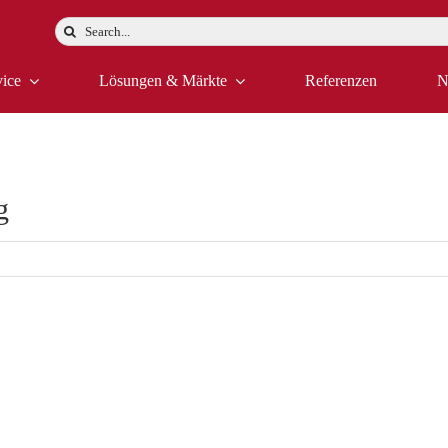
Suche
nach:
vice
Lösungen & Märkte
Referenzen
N
g