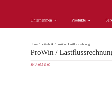
Zum
Inhalt
springen
Unternehmen
Produkte
Ser
Home
Leittechnik
ProWin / Lastflussrechnung
ProWin / Lastflussrechnun
SKU:
07.513.00