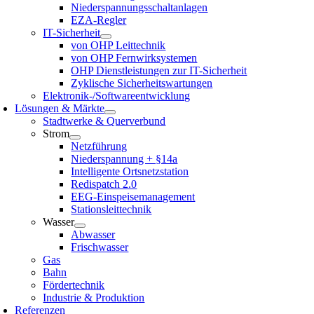
Niederspannungsschaltanlagen
EZA-Regler
IT-Sicherheit
von OHP Leittechnik
von OHP Fernwirksystemen
OHP Dienstleistungen zur IT-Sicherheit
Zyklische Sicherheitswartungen
Elektronik-/Softwareentwicklung
Lösungen & Märkte
Stadtwerke & Querverbund
Strom
Netzführung
Niederspannung + §14a
Intelligente Ortsnetzstation
Redispatch 2.0
EEG-Einspeisemanagement
Stationsleittechnik
Wasser
Abwasser
Frischwasser
Gas
Bahn
Fördertechnik
Industrie & Produktion
Referenzen