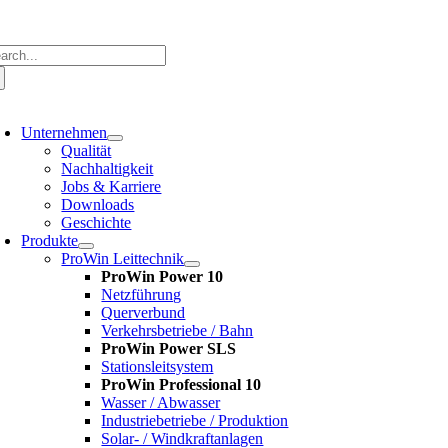
Zum
Inhalt
springen
che
ch:
oggle
avigation
Unternehmen
Qualität
Nachhaltigkeit
Jobs & Karriere
Downloads
Geschichte
Produkte
ProWin Leittechnik
ProWin Power 10
Netzführung
Querverbund
Verkehrsbetriebe / Bahn
ProWin Power SLS
Stationsleitsystem
ProWin Professional 10
Wasser / Abwasser
Industriebetriebe / Produktion
Solar- / Windkraftanlagen