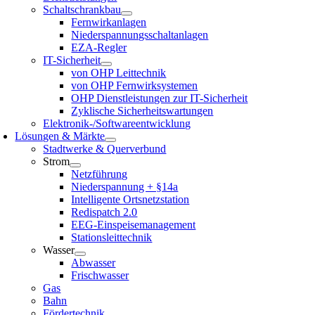
Schaltschrankbau
Fernwirkanlagen
Niederspannungsschaltanlagen
EZA-Regler
IT-Sicherheit
von OHP Leittechnik
von OHP Fernwirksystemen
OHP Dienstleistungen zur IT-Sicherheit
Zyklische Sicherheitswartungen
Elektronik-/Softwareentwicklung
Lösungen & Märkte
Stadtwerke & Querverbund
Strom
Netzführung
Niederspannung + §14a
Intelligente Ortsnetzstation
Redispatch 2.0
EEG-Einspeisemanagement
Stationsleittechnik
Wasser
Abwasser
Frischwasser
Gas
Bahn
Fördertechnik