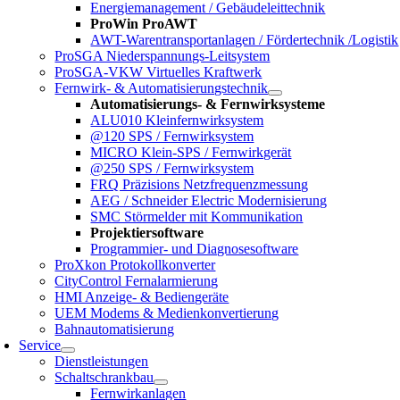
Energiemanagement / Gebäudeleittechnik
ProWin ProAWT
AWT-Warentransportanlagen / Fördertechnik /Logistik
ProSGA Niederspannungs-Leitsystem
ProSGA-VKW Virtuelles Kraftwerk
Fernwirk- & Automatisierungstechnik
Automatisierungs- & Fernwirksysteme
ALU010 Kleinfernwirksystem
@120 SPS / Fernwirksystem
MICRO Klein-SPS / Fernwirkgerät
@250 SPS / Fernwirksystem
FRQ Präzisions Netzfrequenzmessung
AEG / Schneider Electric Modernisierung
SMC Störmelder mit Kommunikation
Projektiersoftware
Programmier- und Diagnosesoftware
ProXkon Protokollkonverter
CityControl Fernalarmierung
HMI Anzeige- & Bediengeräte
UEM Modems & Medienkonvertierung
Bahnautomatisierung
Service
Dienstleistungen
Schaltschrankbau
Fernwirkanlagen