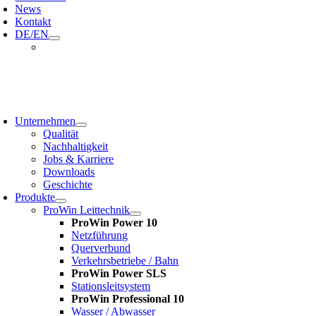
News
Kontakt
DE/EN
oggle
avigation
Unternehmen
Qualität
Nachhaltigkeit
Jobs & Karriere
Downloads
Geschichte
Produkte
ProWin Leittechnik
ProWin Power 10
Netzführung
Querverbund
Verkehrsbetriebe / Bahn
ProWin Power SLS
Stationsleitsystem
ProWin Professional 10
Wasser / Abwasser