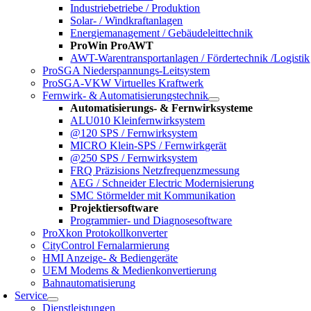
Industriebetriebe / Produktion
Solar- / Windkraftanlagen
Energiemanagement / Gebäudeleittechnik
ProWin ProAWT
AWT-Warentransportanlagen / Fördertechnik /Logistik
ProSGA Niederspannungs-Leitsystem
ProSGA-VKW Virtuelles Kraftwerk
Fernwirk- & Automatisierungstechnik
Automatisierungs- & Fernwirksysteme
ALU010 Kleinfernwirksystem
@120 SPS / Fernwirksystem
MICRO Klein-SPS / Fernwirkgerät
@250 SPS / Fernwirksystem
FRQ Präzisions Netzfrequenzmessung
AEG / Schneider Electric Modernisierung
SMC Störmelder mit Kommunikation
Projektiersoftware
Programmier- und Diagnosesoftware
ProXkon Protokollkonverter
CityControl Fernalarmierung
HMI Anzeige- & Bediengeräte
UEM Modems & Medienkonvertierung
Bahnautomatisierung
Service
Dienstleistungen