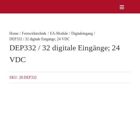
Zum
Toggle
Inhalt
Navigatio
Unternehmen
springen
Produkte
Home
Fernwirktechnik
EA-Module
Digitaleingang
Service
DEP332 / 32 digitale Eingänge; 24 VDC
DEP332 / 32 digitale Eingänge; 24
Lösungen & Märkte
Referenzen
VDC
News
Kontakt
SKU:
20.DEP332
DE/EN