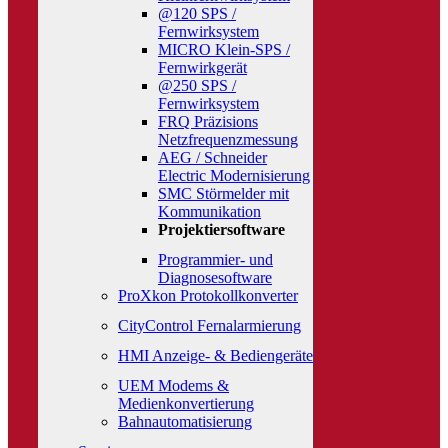
@120 SPS /
Fernwirksystem
MICRO Klein-SPS /
Fernwirkgerät
@250 SPS /
Fernwirksystem
FRQ Präzisions
Netzfrequenzmessung
AEG / Schneider
Electric Modernisierung
SMC Störmelder mit
Kommunikation
Projektiersoftware
Programmier- und
Diagnosesoftware
ProXkon Protokollkonverter
CityControl Fernalarmierung
HMI Anzeige- & Bediengeräte
UEM Modems &
Medienkonvertierung
Bahnautomatisierung