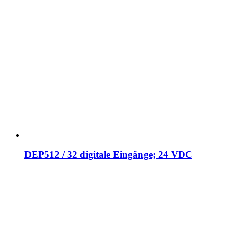
DEP512 / 32 digitale Eingänge; 24 VDC