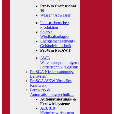
ProWin Professional
10
Wasser / Abwasser
Industriebetriebe /
Produktion
Solar- /
Windkraftanlagen
Energiemanagement /
Gebäudeleittechnik
ProWin ProAWT
AWT-
Warentransportanlagen /
Fördertechnik /Logistik
ProSGA Niederspannungs-
Leitsystem
ProSGA-VKW Virtuelles
Kraftwerk
Fernwirk- &
Automatisierungstechnik
Automatisierungs- &
Fernwirksysteme
ALU010
Kleinfernwirksystem