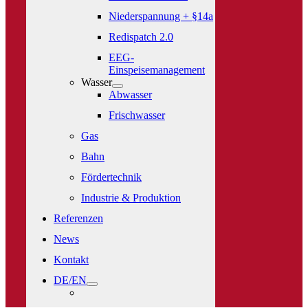
Niederspannung + §14a
Redispatch 2.0
EEG-
Einspeisemanagement
Wasser
Abwasser
Frischwasser
Gas
Bahn
Fördertechnik
Industrie & Produktion
Referenzen
News
Kontakt
DE/EN