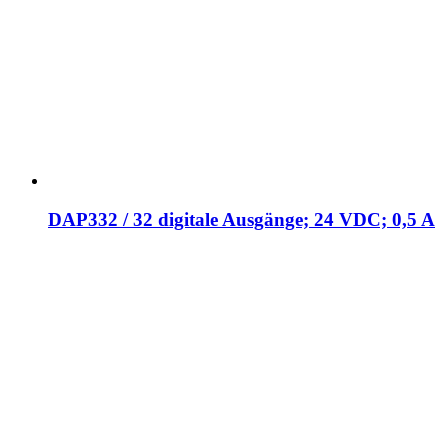
DAP332 / 32 digitale Ausgänge; 24 VDC; 0,5 A