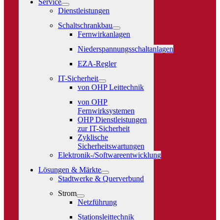
Service
Dienstleistungen
Schaltschrankbau
Fernwirkanlagen
Niederspannungsschaltanlagen
EZA-Regler
IT-Sicherheit
von OHP Leittechnik
von OHP
Fernwirksystemen
OHP Dienstleistungen
zur IT-Sicherheit
Zyklische
Sicherheitswartungen
Elektronik-/Softwareentwicklung
Lösungen & Märkte
Stadtwerke & Querverbund
Strom
Netzführung
Stationsleittechnik