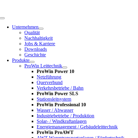
Zum
Inhalt
springen
Toggle
Navigation
Unternehmen
Qualität
Nachhaltigkeit
Jobs & Karriere
Downloads
Geschichte
Produkte
ProWin Leittechnik
ProWin Power 10
Netzführung
Querverbund
Verkehrsbetriebe / Bahn
ProWin Power SLS
Stationsleitsystem
ProWin Professional 10
Wasser / Abwasser
Industriebetriebe / Produktion
Solar- / Windkraftanlagen
Energiemanagement / Gebäudeleittechnik
ProWin ProAWT
AWT-Warentransportanlagen / Fördertechnik