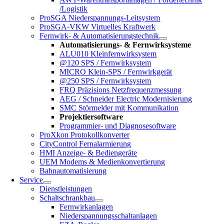
/Logistik
ProSGA Niederspannungs-Leitsystem
ProSGA-VKW Virtuelles Kraftwerk
Fernwirk- & Automatisierungstechnik
Automatisierungs- & Fernwirksysteme
ALU010 Kleinfernwirksystem
@120 SPS / Fernwirksystem
MICRO Klein-SPS / Fernwirkgerät
@250 SPS / Fernwirksystem
FRQ Präzisions Netzfrequenzmessung
AEG / Schneider Electric Modernisierung
SMC Störmelder mit Kommunikation
Projektiersoftware
Programmier- und Diagnosesoftware
ProXkon Protokollkonverter
CityControl Fernalarmierung
HMI Anzeige- & Bediengeräte
UEM Modems & Medienkonvertierung
Bahnautomatisierung
Service
Dienstleistungen
Schaltschrankbau
Fernwirkanlagen
Niederspannungsschaltanlagen