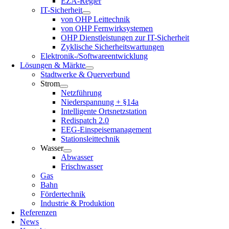
EZA-Regler
IT-Sicherheit
von OHP Leittechnik
von OHP Fernwirksystemen
OHP Dienstleistungen zur IT-Sicherheit
Zyklische Sicherheitswartungen
Elektronik-/Softwareentwicklung
Lösungen & Märkte
Stadtwerke & Querverbund
Strom
Netzführung
Niederspannung + §14a
Intelligente Ortsnetzstation
Redispatch 2.0
EEG-Einspeisemanagement
Stationsleittechnik
Wasser
Abwasser
Frischwasser
Gas
Bahn
Fördertechnik
Industrie & Produktion
Referenzen
News