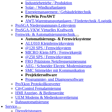
Industriebetriebe / Produktion
Solar- / Windkraftanlagen
Energiemanagement / Gebäudeleittechnik
ProWin ProAWT
AWT-Warentransportanlagen / Fördertechnik /Logistik
ProSGA Niederspannungs-Leitsystem
ProSGA-VKW Virtuelles Kraftwerk
Fernwirk- & Automatisierungstechnik
Automatisierungs- & Fernwirksysteme
ALU010 Kleinfernwirksystem
@120 SPS / Fernwirksystem
MICRO Klein-SPS / Fernwirkgerät
@250 SPS / Fernwirksystem
FRQ Präzisions Netzfrequenzmessung
AEG / Schneider Electric Modernisierung
SMC Störmelder mit Kommunikation
Projektiersoftware
Programmier- und Diagnosesoftware
ProXkon Protokollkonverter
CityControl Fernalarmierung
HMI Anzeige- & Bediengeräte
UEM Modems & Medienkonvertierung
Bahnautomatisierung
Service
Dienstleistungen