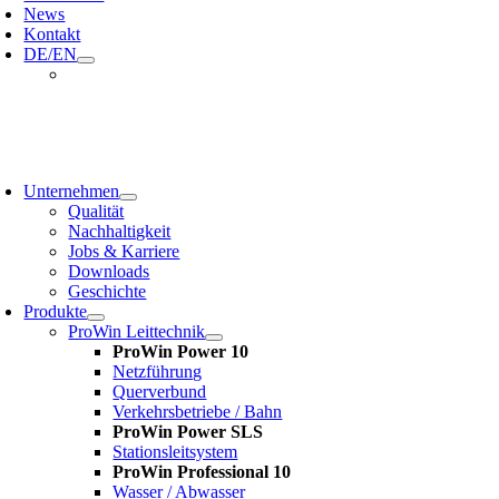
News
Kontakt
DE/EN
oggle
avigation
Unternehmen
Qualität
Nachhaltigkeit
Jobs & Karriere
Downloads
Geschichte
Produkte
ProWin Leittechnik
ProWin Power 10
Netzführung
Querverbund
Verkehrsbetriebe / Bahn
ProWin Power SLS
Stationsleitsystem
ProWin Professional 10
Wasser / Abwasser