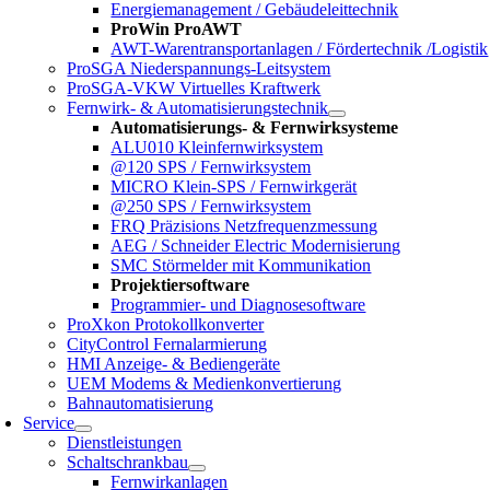
Energiemanagement / Gebäudeleittechnik
ProWin ProAWT
AWT-Warentransportanlagen / Fördertechnik /Logistik
ProSGA Niederspannungs-Leitsystem
ProSGA-VKW Virtuelles Kraftwerk
Fernwirk- & Automatisierungstechnik
Automatisierungs- & Fernwirksysteme
ALU010 Kleinfernwirksystem
@120 SPS / Fernwirksystem
MICRO Klein-SPS / Fernwirkgerät
@250 SPS / Fernwirksystem
FRQ Präzisions Netzfrequenzmessung
AEG / Schneider Electric Modernisierung
SMC Störmelder mit Kommunikation
Projektiersoftware
Programmier- und Diagnosesoftware
ProXkon Protokollkonverter
CityControl Fernalarmierung
HMI Anzeige- & Bediengeräte
UEM Modems & Medienkonvertierung
Bahnautomatisierung
Service
Dienstleistungen
Schaltschrankbau
Fernwirkanlagen