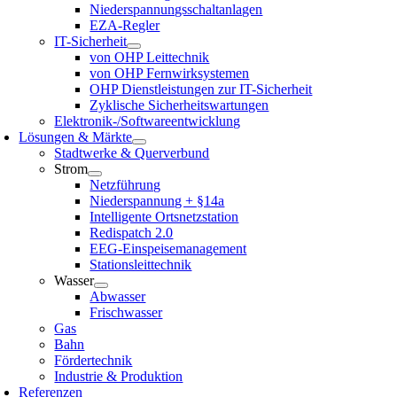
Niederspannungsschaltanlagen
EZA-Regler
IT-Sicherheit
von OHP Leittechnik
von OHP Fernwirksystemen
OHP Dienstleistungen zur IT-Sicherheit
Zyklische Sicherheitswartungen
Elektronik-/Softwareentwicklung
Lösungen & Märkte
Stadtwerke & Querverbund
Strom
Netzführung
Niederspannung + §14a
Intelligente Ortsnetzstation
Redispatch 2.0
EEG-Einspeisemanagement
Stationsleittechnik
Wasser
Abwasser
Frischwasser
Gas
Bahn
Fördertechnik
Industrie & Produktion
Referenzen