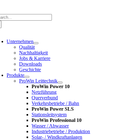
Zum
Inhalt
springen
che
ch:
oggle
avigation
Unternehmen
Qualität
Nachhaltigkeit
Jobs & Karriere
Downloads
Geschichte
Produkte
ProWin Leittechnik
ProWin Power 10
Netzführung
Querverbund
Verkehrsbetriebe / Bahn
ProWin Power SLS
Stationsleitsystem
ProWin Professional 10
Wasser / Abwasser
Industriebetriebe / Produktion
Solar- / Windkraftanlagen