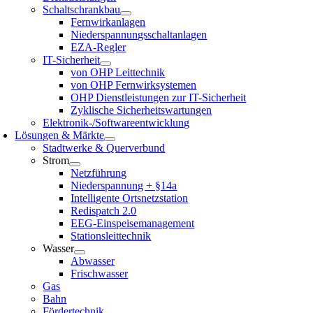
Schaltschrankbau
Fernwirkanlagen
Niederspannungsschaltanlagen
EZA-Regler
IT-Sicherheit
von OHP Leittechnik
von OHP Fernwirksystemen
OHP Dienstleistungen zur IT-Sicherheit
Zyklische Sicherheitswartungen
Elektronik-/Softwareentwicklung
Lösungen & Märkte
Stadtwerke & Querverbund
Strom
Netzführung
Niederspannung + §14a
Intelligente Ortsnetzstation
Redispatch 2.0
EEG-Einspeisemanagement
Stationsleittechnik
Wasser
Abwasser
Frischwasser
Gas
Bahn
Fördertechnik