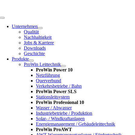
Zum
Inhalt
springen
Toggle
Navigation
Unternehmen
Qualität
Nachhaltigkeit
Jobs & Karriere
Downloads
Geschichte
Produkte
ProWin Leittechnik
ProWin Power 10
Netzführung
Querverbund
Verkehrsbetriebe / Bahn
ProWin Power SLS
Stationsleitsystem
ProWin Professional 10
Wasser / Abwasser
Industriebetriebe / Produktion
Solar- / Windkraftanlagen
Energiemanagement / Gebäudeleittechnik
ProWin ProAWT
AWT-Warentransportanlagen / Fördertechnik