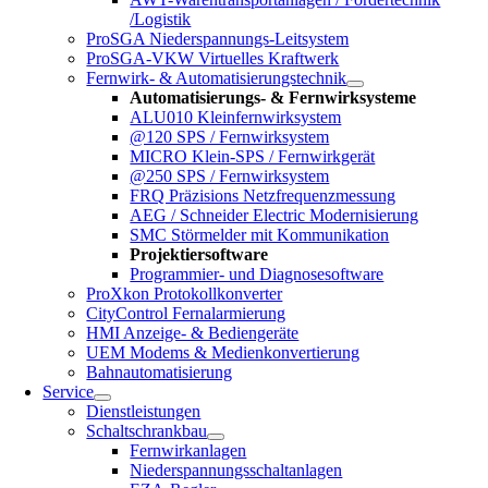
/Logistik
ProSGA Niederspannungs-Leitsystem
ProSGA-VKW Virtuelles Kraftwerk
Fernwirk- & Automatisierungstechnik
Automatisierungs- & Fernwirksysteme
ALU010 Kleinfernwirksystem
@120 SPS / Fernwirksystem
MICRO Klein-SPS / Fernwirkgerät
@250 SPS / Fernwirksystem
FRQ Präzisions Netzfrequenzmessung
AEG / Schneider Electric Modernisierung
SMC Störmelder mit Kommunikation
Projektiersoftware
Programmier- und Diagnosesoftware
ProXkon Protokollkonverter
CityControl Fernalarmierung
HMI Anzeige- & Bediengeräte
UEM Modems & Medienkonvertierung
Bahnautomatisierung
Service
Dienstleistungen
Schaltschrankbau
Fernwirkanlagen
Niederspannungsschaltanlagen