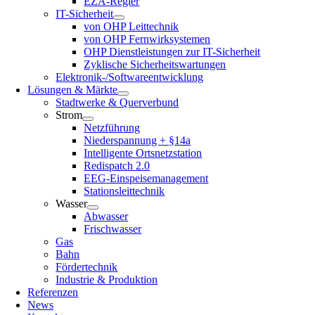
EZA-Regler
IT-Sicherheit
von OHP Leittechnik
von OHP Fernwirksystemen
OHP Dienstleistungen zur IT-Sicherheit
Zyklische Sicherheitswartungen
Elektronik-/Softwareentwicklung
Lösungen & Märkte
Stadtwerke & Querverbund
Strom
Netzführung
Niederspannung + §14a
Intelligente Ortsnetzstation
Redispatch 2.0
EEG-Einspeisemanagement
Stationsleittechnik
Wasser
Abwasser
Frischwasser
Gas
Bahn
Fördertechnik
Industrie & Produktion
Referenzen
News