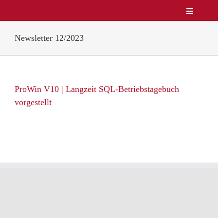
Zum
Toggle
Inhalt
Navigatio
Unternehmen
springen
Newsletter 12/2023
Produkte
Service
Lösungen & Märkte
ProWin V10 | Langzeit SQL-Betriebstagebuch
Referenzen
vorgestellt
News
Kontakt
DE/EN