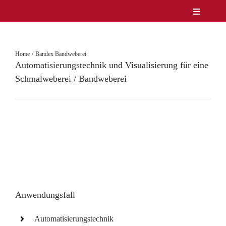
Zum
Toggle
Inhalt
Navigatio
Unternehmen
springen
Produkte
Home
Bandex Bandweberei
Service
Automatisierungstechnik und Visualisierung für eine
Lösungen & Märkte
Schmalweberei / Bandweberei
Referenzen
News
Kontakt
DE/EN
Anwendungsfall
Automatisierungstechnik