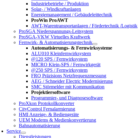
Industriebetriebe / Produktion
Solar- / Windkraftanlagen
Energiemanagement / Gebäudeleittechnik
ProWin ProAWT
AWT-Warentransportanlagen / Fördertechnik /Logistik
ProSGA Niederspannungs-Leitsystem
ProSGA-VKW Virtuelles Kraftwerk
Fernwirk- & Automatisierungstechnik
Automatisierungs- & Fernwirksysteme
ALU010 Kleinfernwirksystem
@120 SPS / Fernwirksystem
MICRO Klein-SPS / Fernwirkgerät
@250 SPS / Fernwirksystem
FRQ Präzisions Netzfrequenzmessung
AEG / Schneider Electric Modernisierung
SMC Störmelder mit Kommunikation
Projektiersoftware
Programmier- und Diagnosesoftware
ProXkon Protokollkonverter
CityControl Fernalarmierung
HMI Anzeige- & Bediengeräte
UEM Modems & Medienkonvertierung
Bahnautomatisierung
Service
Dienstleistungen