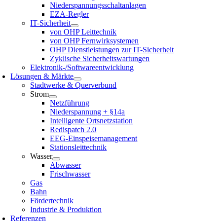
Niederspannungsschaltanlagen
EZA-Regler
IT-Sicherheit
von OHP Leittechnik
von OHP Fernwirksystemen
OHP Dienstleistungen zur IT-Sicherheit
Zyklische Sicherheitswartungen
Elektronik-/Softwareentwicklung
Lösungen & Märkte
Stadtwerke & Querverbund
Strom
Netzführung
Niederspannung + §14a
Intelligente Ortsnetzstation
Redispatch 2.0
EEG-Einspeisemanagement
Stationsleittechnik
Wasser
Abwasser
Frischwasser
Gas
Bahn
Fördertechnik
Industrie & Produktion
Referenzen