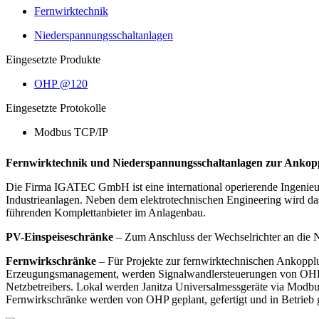
Fernwirktechnik
Niederspannungsschaltanlagen
Eingesetzte Produkte
OHP @120
Eingesetzte Protokolle
Modbus TCP/IP
Fernwirktechnik und Niederspannungsschaltanlagen zur Ankopp
Die Firma IGATEC GmbH ist eine international operierende Ingenieurs
Industrieanlagen. Neben dem elektrotechnischen Engineering wird da
führenden Komplettanbieter im Anlagenbau.
PV-Einspeiseschränke
– Zum Anschluss der Wechselrichter an di
Fernwirkschränke
– Für Projekte zur fernwirktechnischen Ankopp
Erzeugungsmanagement, werden Signalwandlersteuerungen von OHP (
Netzbetreibers. Lokal werden Janitza Universalmessgeräte via Modb
Fernwirkschränke werden von OHP geplant, gefertigt und in Betrie