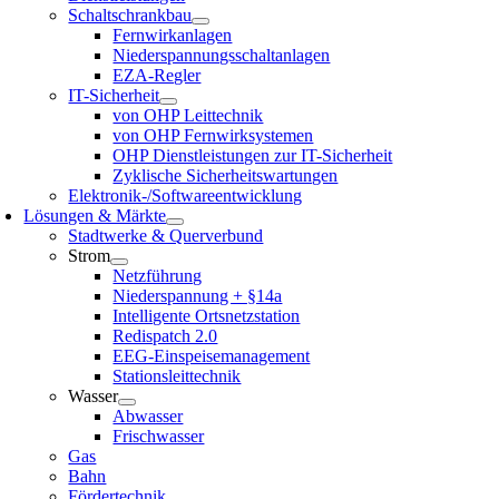
Schaltschrankbau
Fernwirkanlagen
Niederspannungsschaltanlagen
EZA-Regler
IT-Sicherheit
von OHP Leittechnik
von OHP Fernwirksystemen
OHP Dienstleistungen zur IT-Sicherheit
Zyklische Sicherheitswartungen
Elektronik-/Softwareentwicklung
Lösungen & Märkte
Stadtwerke & Querverbund
Strom
Netzführung
Niederspannung + §14a
Intelligente Ortsnetzstation
Redispatch 2.0
EEG-Einspeisemanagement
Stationsleittechnik
Wasser
Abwasser
Frischwasser
Gas
Bahn
Fördertechnik