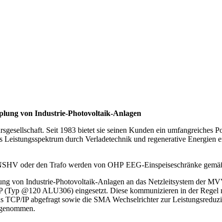
lung von Industrie-Photovoltaik-Anlagen
gesellschaft. Seit 1983 bietet sie seinen Kunden ein umfangreiches P
s Leistungsspektrum durch Verladetechnik und regenerative Energien 
e NSHV oder den Trafo werden von OHP EEG-Einspeiseschränke gemäß
lung von Industrie-Photovoltaik-Anlagen an das Netzleitsystem der 
Typ @120 ALU306) eingesetzt. Diese kommunizieren in der Regel mi
us TCP/IP abgefragt sowie die SMA Wechselrichter zur Leistungsredu
b genommen.