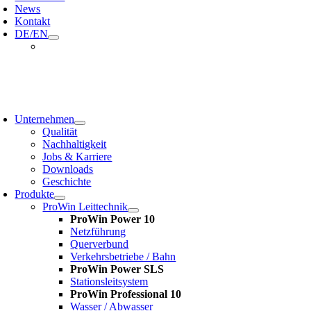
News
Kontakt
DE/EN
oggle
avigation
Unternehmen
Qualität
Nachhaltigkeit
Jobs & Karriere
Downloads
Geschichte
Produkte
ProWin Leittechnik
ProWin Power 10
Netzführung
Querverbund
Verkehrsbetriebe / Bahn
ProWin Power SLS
Stationsleitsystem
ProWin Professional 10
Wasser / Abwasser