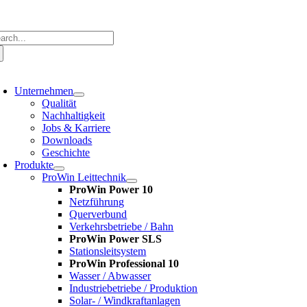
Zum
Inhalt
springen
che
ch:
oggle
avigation
Unternehmen
Qualität
Nachhaltigkeit
Jobs & Karriere
Downloads
Geschichte
Produkte
ProWin Leittechnik
ProWin Power 10
Netzführung
Querverbund
Verkehrsbetriebe / Bahn
ProWin Power SLS
Stationsleitsystem
ProWin Professional 10
Wasser / Abwasser
Industriebetriebe / Produktion
Solar- / Windkraftanlagen