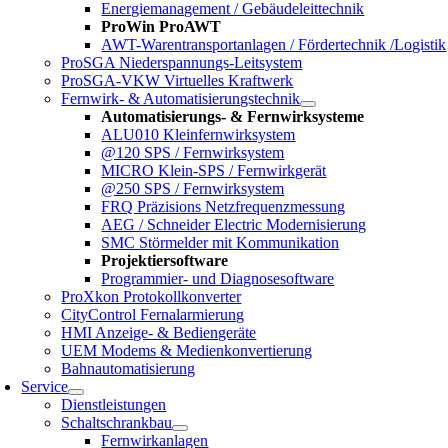
Energiemanagement / Gebäudeleittechnik
ProWin ProAWT
AWT-Warentransportanlagen / Fördertechnik /Logistik
ProSGA Niederspannungs-Leitsystem
ProSGA-VKW Virtuelles Kraftwerk
Fernwirk- & Automatisierungstechnik
Automatisierungs- & Fernwirksysteme
ALU010 Kleinfernwirksystem
@120 SPS / Fernwirksystem
MICRO Klein-SPS / Fernwirkgerät
@250 SPS / Fernwirksystem
FRQ Präzisions Netzfrequenzmessung
AEG / Schneider Electric Modernisierung
SMC Störmelder mit Kommunikation
Projektiersoftware
Programmier- und Diagnosesoftware
ProXkon Protokollkonverter
CityControl Fernalarmierung
HMI Anzeige- & Bediengeräte
UEM Modems & Medienkonvertierung
Bahnautomatisierung
Service
Dienstleistungen
Schaltschrankbau
Fernwirkanlagen