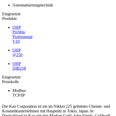
Automatisierungstechnik
Eingesetzte
Produkte
OHP
ProWin
Professional
V10
OHP
@250
OHP
DIB218
Eingesetzte
Protokolle
Modbus
TCP/IP
Die Kao Corporation ist ein im Nikkei 225 gelistetes Chemie- und
Kosmetikunternehmen mit Hauptsitz in Tokio, Japan. In
Deutschland ist Kao mit den Marken Guhl, John Frieda, Goldwell,