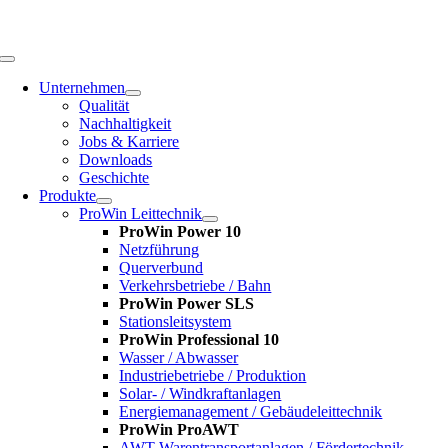
Zum
Inhalt
springen
Toggle
Navigation
Unternehmen
Qualität
Nachhaltigkeit
Jobs & Karriere
Downloads
Geschichte
Produkte
ProWin Leittechnik
ProWin Power 10
Netzführung
Querverbund
Verkehrsbetriebe / Bahn
ProWin Power SLS
Stationsleitsystem
ProWin Professional 10
Wasser / Abwasser
Industriebetriebe / Produktion
Solar- / Windkraftanlagen
Energiemanagement / Gebäudeleittechnik
ProWin ProAWT
AWT-Warentransportanlagen / Fördertechnik