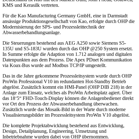
KMS und Kerasilk vertreten.
Für die Kao Manufacturing Germany GmbH, eine in Darmstadt
ansässige Produktionsgesellschaft von Kao, erfolgte durch OHP die
Modernisierung der SPS- und Prozessleittechnik der
Abwasserbehandlungsanlage.
Die Steuerungen bestehend aus AEG A250 sowie Siemens S5-
135U und S5-183U wurden durch das OHP @250 System ersetzt.
In Summe erfolgte die Adaption von 1.712 analogen und digitalen
Datenpunkten aus dem Prozess. Die Apex PDnet Kommunikation
via Koax-Bus wurde auf Modbus TCP/IP umgestellt.
Das in die Jahre gekommene Prozessleitsystem wurde durch OHP
ProWin Professional V10 im redundanten Hot-Standby Betrieb
abgelöst. Zusätzlich kommt ein HMI-Panel (OHP DIB 218) in der
Anlage zum Einsatz, welches als ProWin Arbeitsplatz agiert. Über
das 18‘5“ FHD-Touch-Display können die Anlagenbediener direkt
vor Ort den Prozess der Abwasserbehandlung überwachen.
Zusätzlich wurde das Mosaik-Bild in der Warte durch moderne
Visualisierungsbilder im Prozessleitsystem ProWin V10 abgelöst.
Die komplette Projektabwicklung bestehend aus Entwicklung,
Design, Detailplanung, Engineering, Umsetzung und
Inbetriebnahme wurden dabei von OHP übernommen.