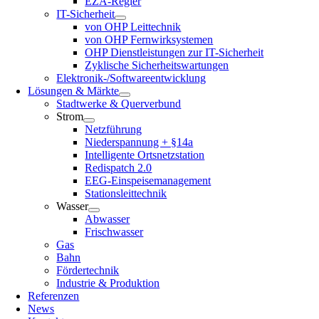
EZA-Regler
IT-Sicherheit
von OHP Leittechnik
von OHP Fernwirksystemen
OHP Dienstleistungen zur IT-Sicherheit
Zyklische Sicherheitswartungen
Elektronik-/Softwareentwicklung
Lösungen & Märkte
Stadtwerke & Querverbund
Strom
Netzführung
Niederspannung + §14a
Intelligente Ortsnetzstation
Redispatch 2.0
EEG-Einspeisemanagement
Stationsleittechnik
Wasser
Abwasser
Frischwasser
Gas
Bahn
Fördertechnik
Industrie & Produktion
Referenzen
News