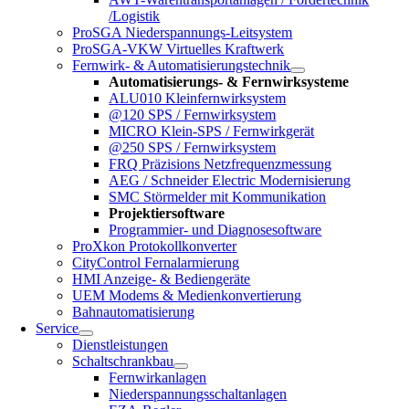
/Logistik
ProSGA Niederspannungs-Leitsystem
ProSGA-VKW Virtuelles Kraftwerk
Fernwirk- & Automatisierungstechnik
Automatisierungs- & Fernwirksysteme
ALU010 Kleinfernwirksystem
@120 SPS / Fernwirksystem
MICRO Klein-SPS / Fernwirkgerät
@250 SPS / Fernwirksystem
FRQ Präzisions Netzfrequenzmessung
AEG / Schneider Electric Modernisierung
SMC Störmelder mit Kommunikation
Projektiersoftware
Programmier- und Diagnosesoftware
ProXkon Protokollkonverter
CityControl Fernalarmierung
HMI Anzeige- & Bediengeräte
UEM Modems & Medienkonvertierung
Bahnautomatisierung
Service
Dienstleistungen
Schaltschrankbau
Fernwirkanlagen
Niederspannungsschaltanlagen