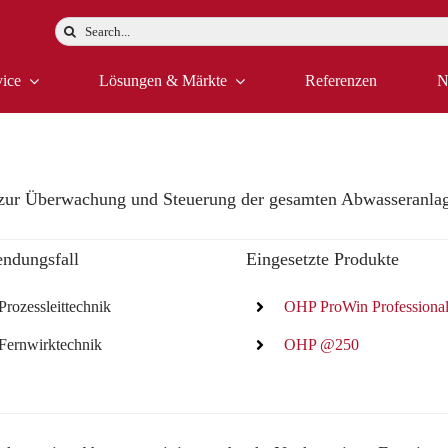
Suche
nach:
vice
Lösungen & Märkte
Referenzen
N
m zur Überwachung und Steuerung der gesamten Abwasseranla
ndungsfall
Eingesetzte Produkte
Prozessleittechnik
OHP ProWin Professiona
Fernwirktechnik
OHP @250