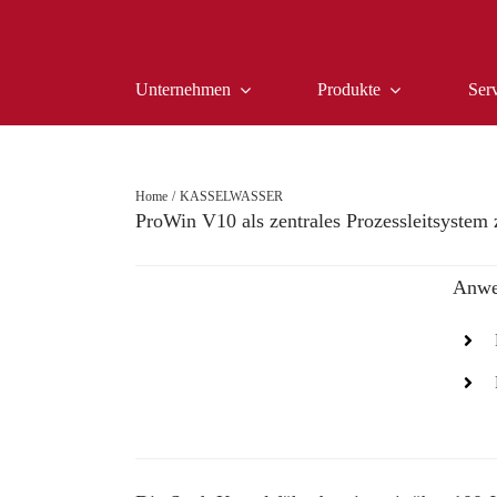
Zum
Inhalt
springen
Unternehmen
Produkte
Ser
Home
KASSELWASSER
ProWin V10 als zentrales Prozessleitsyste
Anwe