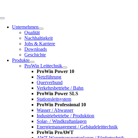
Zum
Inhalt
springen
Toggle
Navigation
Unternehmen
Qualität
Nachhaltigkeit
Jobs & Karriere
Downloads
Geschichte
Produkte
ProWin Leittechnik
ProWin Power 10
Netzführung
Querverbund
Verkehrsbetriebe / Bahn
ProWin Power SLS
Stationsleitsystem
ProWin Professional 10
Wasser / Abwasser
Industriebetriebe / Produktion
Solar- / Windkraftanlagen
Energiemanagement / Gebäudeleittechnik
ProWin ProAWT
AWT-Warentransportanlagen / Fördertechnik