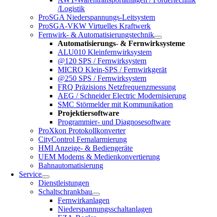
/Logistik
ProSGA Niederspannungs-Leitsystem
ProSGA-VKW Virtuelles Kraftwerk
Fernwirk- & Automatisierungstechnik
Automatisierungs- & Fernwirksysteme
ALU010 Kleinfernwirksystem
@120 SPS / Fernwirksystem
MICRO Klein-SPS / Fernwirkgerät
@250 SPS / Fernwirksystem
FRQ Präzisions Netzfrequenzmessung
AEG / Schneider Electric Modernisierung
SMC Störmelder mit Kommunikation
Projektiersoftware
Programmier- und Diagnosesoftware
ProXkon Protokollkonverter
CityControl Fernalarmierung
HMI Anzeige- & Bediengeräte
UEM Modems & Medienkonvertierung
Bahnautomatisierung
Service
Dienstleistungen
Schaltschrankbau
Fernwirkanlagen
Niederspannungsschaltanlagen