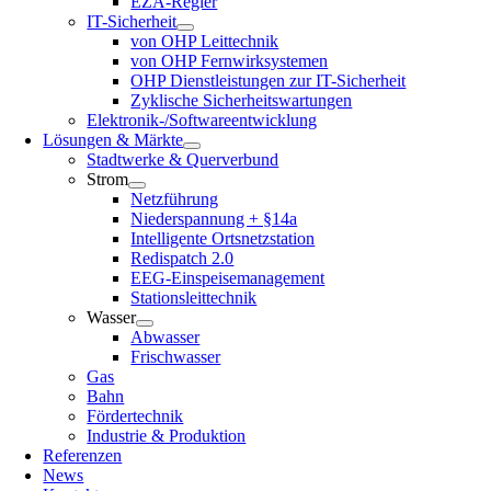
EZA-Regler
IT-Sicherheit
von OHP Leittechnik
von OHP Fernwirksystemen
OHP Dienstleistungen zur IT-Sicherheit
Zyklische Sicherheitswartungen
Elektronik-/Softwareentwicklung
Lösungen & Märkte
Stadtwerke & Querverbund
Strom
Netzführung
Niederspannung + §14a
Intelligente Ortsnetzstation
Redispatch 2.0
EEG-Einspeisemanagement
Stationsleittechnik
Wasser
Abwasser
Frischwasser
Gas
Bahn
Fördertechnik
Industrie & Produktion
Referenzen
News