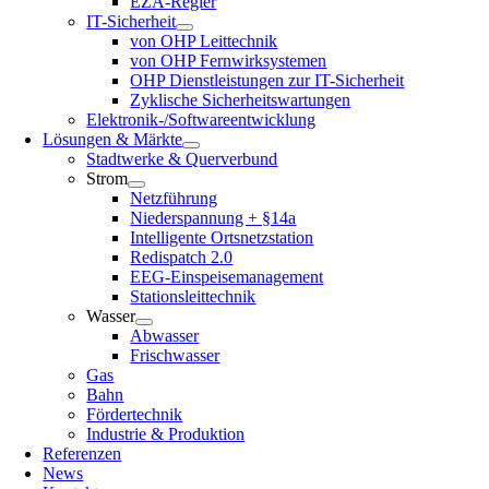
EZA-Regler
IT-Sicherheit
von OHP Leittechnik
von OHP Fernwirksystemen
OHP Dienstleistungen zur IT-Sicherheit
Zyklische Sicherheitswartungen
Elektronik-/Softwareentwicklung
Lösungen & Märkte
Stadtwerke & Querverbund
Strom
Netzführung
Niederspannung + §14a
Intelligente Ortsnetzstation
Redispatch 2.0
EEG-Einspeisemanagement
Stationsleittechnik
Wasser
Abwasser
Frischwasser
Gas
Bahn
Fördertechnik
Industrie & Produktion
Referenzen
News