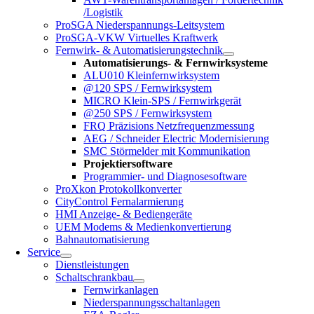
/Logistik
ProSGA Niederspannungs-Leitsystem
ProSGA-VKW Virtuelles Kraftwerk
Fernwirk- & Automatisierungstechnik
Automatisierungs- & Fernwirksysteme
ALU010 Kleinfernwirksystem
@120 SPS / Fernwirksystem
MICRO Klein-SPS / Fernwirkgerät
@250 SPS / Fernwirksystem
FRQ Präzisions Netzfrequenzmessung
AEG / Schneider Electric Modernisierung
SMC Störmelder mit Kommunikation
Projektiersoftware
Programmier- und Diagnosesoftware
ProXkon Protokollkonverter
CityControl Fernalarmierung
HMI Anzeige- & Bediengeräte
UEM Modems & Medienkonvertierung
Bahnautomatisierung
Service
Dienstleistungen
Schaltschrankbau
Fernwirkanlagen
Niederspannungsschaltanlagen