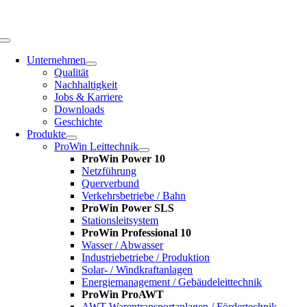
Zum
Inhalt
springen
Toggle
Navigation
Unternehmen
Qualität
Nachhaltigkeit
Jobs & Karriere
Downloads
Geschichte
Produkte
ProWin Leittechnik
ProWin Power 10
Netzführung
Querverbund
Verkehrsbetriebe / Bahn
ProWin Power SLS
Stationsleitsystem
ProWin Professional 10
Wasser / Abwasser
Industriebetriebe / Produktion
Solar- / Windkraftanlagen
Energiemanagement / Gebäudeleittechnik
ProWin ProAWT
AWT-Warentransportanlagen / Fördertechnik