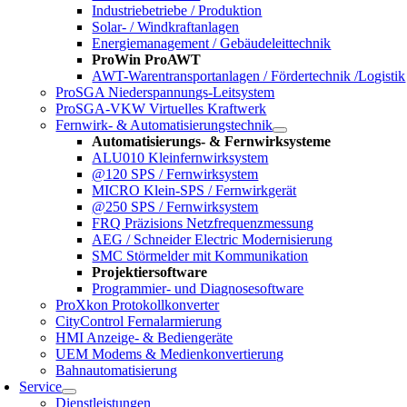
Industriebetriebe / Produktion
Solar- / Windkraftanlagen
Energiemanagement / Gebäudeleittechnik
ProWin ProAWT
AWT-Warentransportanlagen / Fördertechnik /Logistik
ProSGA Niederspannungs-Leitsystem
ProSGA-VKW Virtuelles Kraftwerk
Fernwirk- & Automatisierungstechnik
Automatisierungs- & Fernwirksysteme
ALU010 Kleinfernwirksystem
@120 SPS / Fernwirksystem
MICRO Klein-SPS / Fernwirkgerät
@250 SPS / Fernwirksystem
FRQ Präzisions Netzfrequenzmessung
AEG / Schneider Electric Modernisierung
SMC Störmelder mit Kommunikation
Projektiersoftware
Programmier- und Diagnosesoftware
ProXkon Protokollkonverter
CityControl Fernalarmierung
HMI Anzeige- & Bediengeräte
UEM Modems & Medienkonvertierung
Bahnautomatisierung
Service
Dienstleistungen