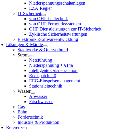
Niederspannungsschaltanlagen
EZA-Regler
IT-Sicherheit
von OHP Leittechnik
von OHP Fernwirksystemen
OHP Dienstleistungen zur IT-Sicherheit
Zyklische Sicherheitswartungen
Elektronik-/Softwareentwicklung
Lösungen & Märkte
Stadtwerke & Querverbund
Strom
Netzführung
Niederspannung + §14a
Intelligente Ortsnetzstation
Redispatch 2.0
EEG-Einspeisemanagement
Stationsleittechnik
Wasser
Abwasser
Frischwasser
Gas
Bahn
Fördertechnik
Industrie & Produktion
Referenzen