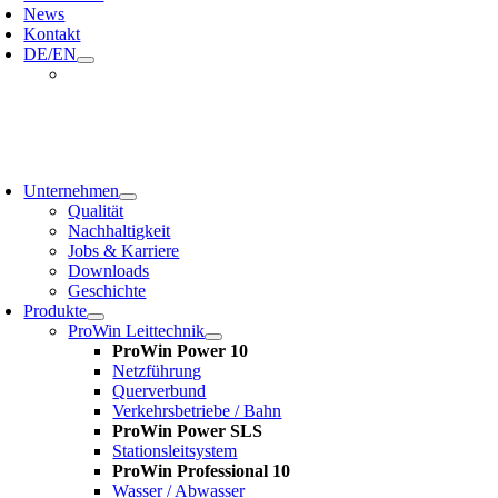
News
Kontakt
DE/EN
oggle
avigation
Unternehmen
Qualität
Nachhaltigkeit
Jobs & Karriere
Downloads
Geschichte
Produkte
ProWin Leittechnik
ProWin Power 10
Netzführung
Querverbund
Verkehrsbetriebe / Bahn
ProWin Power SLS
Stationsleitsystem
ProWin Professional 10
Wasser / Abwasser