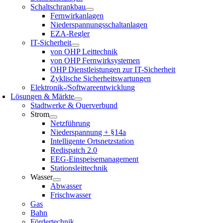
Schaltschrankbau
Fernwirkanlagen
Niederspannungsschaltanlagen
EZA-Regler
IT-Sicherheit
von OHP Leittechnik
von OHP Fernwirksystemen
OHP Dienstleistungen zur IT-Sicherheit
Zyklische Sicherheitswartungen
Elektronik-/Softwareentwicklung
Lösungen & Märkte
Stadtwerke & Querverbund
Strom
Netzführung
Niederspannung + §14a
Intelligente Ortsnetzstation
Redispatch 2.0
EEG-Einspeisemanagement
Stationsleittechnik
Wasser
Abwasser
Frischwasser
Gas
Bahn
Fördertechnik