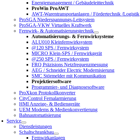
Energiemanagement / Gebäudeleittechnik
ProWin ProAWT
AWT-Warentransportanlagen / Fördertechnik /Logistik
ProSGA Niederspannungs-Leitsystem
ProSGA-VKW Virtuelles Kraftwerk
Fernwirk- & Automatisierungstechnik
Automatisierungs- & Fernwirksysteme
ALU010 Kleinfernwirksystem
@120 SPS / Fernwirksystem
MICRO Klein-SPS / Fernwirkgerät
@250 SPS / Fernwirksystem
FRQ Präzisions Netzfrequenzmessung
AEG / Schneider Electric Modernisierung
SMC Störmelder mit Kommunikation
Projektiersoftware
Programmier- und Diagnosesoftware
ProXkon Protokollkonverter
CityControl Fernalarmierung
HMI Anzeige- & Bediengeräte
UEM Modems & Medienkonvertierung
Bahnautomatisierung
Service
Dienstleistungen
Schaltschrankbau
Fernwirkanlagen