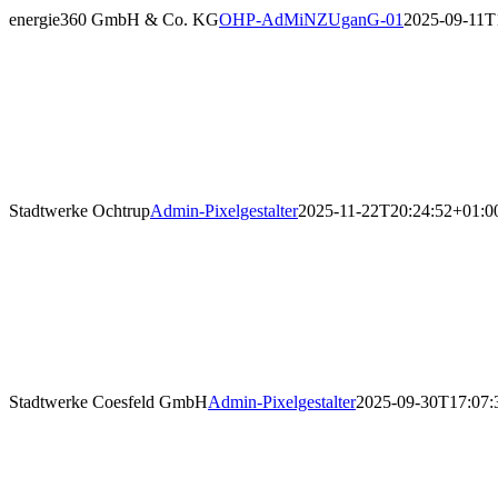
energie360 GmbH & Co. KG
OHP-AdMiNZUganG-01
2025-09-11T
Stadtwerke Ochtrup
Admin-Pixelgestalter
2025-11-22T20:24:52+01:0
Stadtwerke Coesfeld GmbH
Admin-Pixelgestalter
2025-09-30T17:07: