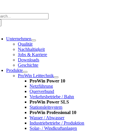
Zum
Inhalt
springen
che
ch:
oggle
avigation
Unternehmen
Qualität
Nachhaltigkeit
Jobs & Karriere
Downloads
Geschichte
Produkte
ProWin Leittechnik
ProWin Power 10
Netzführung
Querverbund
Verkehrsbetriebe / Bahn
ProWin Power SLS
Stationsleitsystem
ProWin Professional 10
Wasser / Abwasser
Industriebetriebe / Produktion
Solar- / Windkraftanlagen