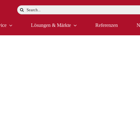
Suche
nach:
vice
Lösungen & Märkte
Referenzen
N