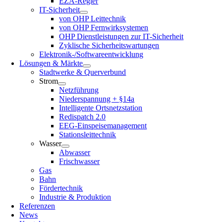
EZA-Regler
IT-Sicherheit
von OHP Leittechnik
von OHP Fernwirksystemen
OHP Dienstleistungen zur IT-Sicherheit
Zyklische Sicherheitswartungen
Elektronik-/Softwareentwicklung
Lösungen & Märkte
Stadtwerke & Querverbund
Strom
Netzführung
Niederspannung + §14a
Intelligente Ortsnetzstation
Redispatch 2.0
EEG-Einspeisemanagement
Stationsleittechnik
Wasser
Abwasser
Frischwasser
Gas
Bahn
Fördertechnik
Industrie & Produktion
Referenzen
News