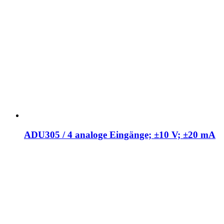
ADU305 / 4 analoge Eingänge; ±10 V; ±20 mA