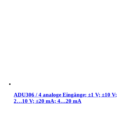
ADU306 / 4 analoge Eingänge; ±1 V; ±10 V;
2…10 V; ±20 mA; 4…20 mA