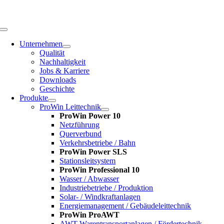
Zum
Inhalt
springen
Toggle
Navigation
Unternehmen
Qualität
Nachhaltigkeit
Jobs & Karriere
Downloads
Geschichte
Produkte
ProWin Leittechnik
ProWin Power 10
Netzführung
Querverbund
Verkehrsbetriebe / Bahn
ProWin Power SLS
Stationsleitsystem
ProWin Professional 10
Wasser / Abwasser
Industriebetriebe / Produktion
Solar- / Windkraftanlagen
Energiemanagement / Gebäudeleittechnik
ProWin ProAWT
AWT-Warentransportanlagen / Fördertechnik