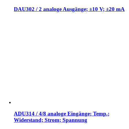
DAU302 / 2 analoge Ausgänge; ±10 V; ±20 mA
ADU314 / 4/8 analoge Eingänge; Temp.;
Widerstand; Strom; Spannung