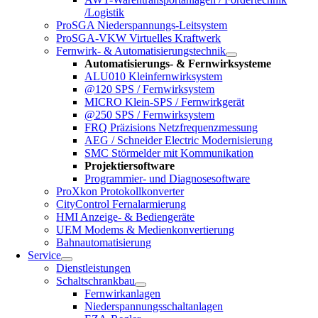
/Logistik
ProSGA Niederspannungs-Leitsystem
ProSGA-VKW Virtuelles Kraftwerk
Fernwirk- & Automatisierungstechnik
Automatisierungs- & Fernwirksysteme
ALU010 Kleinfernwirksystem
@120 SPS / Fernwirksystem
MICRO Klein-SPS / Fernwirkgerät
@250 SPS / Fernwirksystem
FRQ Präzisions Netzfrequenzmessung
AEG / Schneider Electric Modernisierung
SMC Störmelder mit Kommunikation
Projektiersoftware
Programmier- und Diagnosesoftware
ProXkon Protokollkonverter
CityControl Fernalarmierung
HMI Anzeige- & Bediengeräte
UEM Modems & Medienkonvertierung
Bahnautomatisierung
Service
Dienstleistungen
Schaltschrankbau
Fernwirkanlagen
Niederspannungsschaltanlagen