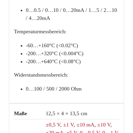
0…0.5 / 0…10 / 0…20mA / 1…5 / 2…10
/ 4…20mA
Temperaturmessbereich:
-60…+160°C (<0.02°C)
-200…+320°C (<0.004°C)
-200…+640°C (<0.08°C)
Widerstandsmessbereich:
0…100 / 500 / 2000 Ohm
Maße
12,5 × 4 × 13,5 cm
±0,5 V
,
±1 V
,
±10 mA
,
±10 V
,
±20 mA
,
±5 V
,
0…0,5 V
,
0…1 V
,