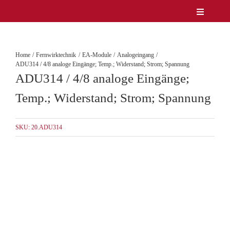
Zum
Toggle
Inhalt
Navigatio
Unternehmen
springen
Produkte
Home
Fernwirktechnik
EA-Module
Analogeingang
Service
ADU314 / 4/8 analoge Eingänge; Temp.; Widerstand; Strom; Spannung
ADU314 / 4/8 analoge Eingänge;
Lösungen & Märkte
Referenzen
Temp.; Widerstand; Strom; Spannung
News
Kontakt
SKU:
20.ADU314
DE/EN