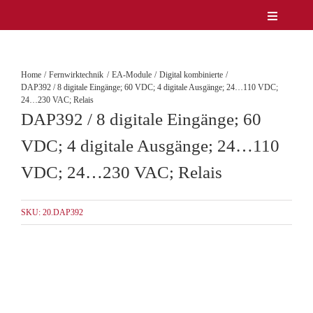
Zum
Toggle
Inhalt
Navigatio
Unternehmen
springen
Produkte
Home
Fernwirktechnik
EA-Module
Digital kombinierte
Service
DAP392 / 8 digitale Eingänge; 60 VDC; 4 digitale Ausgänge; 24…110 VDC;
24…230 VAC; Relais
Lösungen & Märkte
DAP392 / 8 digitale Eingänge; 60
Referenzen
VDC; 4 digitale Ausgänge; 24…110
News
VDC; 24…230 VAC; Relais
Kontakt
DE/EN
SKU:
20.DAP392