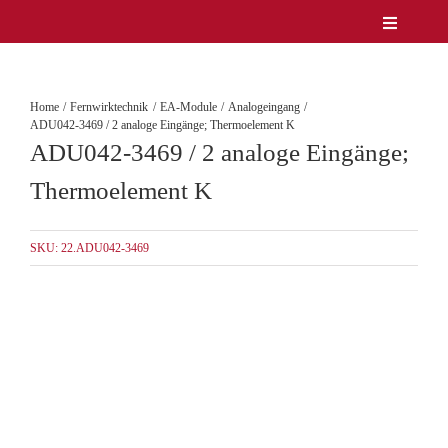
Zum
Toggle
Inhalt
Navigatio
Unternehmen
springen
Produkte
Home
Fernwirktechnik
EA-Module
Analogeingang
Service
ADU042-3469 / 2 analoge Eingänge; Thermoelement K
ADU042-3469 / 2 analoge Eingänge;
Lösungen & Märkte
Referenzen
Thermoelement K
News
Kontakt
SKU:
22.ADU042-3469
DE/EN