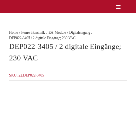
Zum
Toggle
Inhalt
Navigatio
Unternehmen
springen
Produkte
Home
Fernwirktechnik
EA-Module
Digitaleingang
Service
DEP022-3405 / 2 digitale Eingänge; 230 VAC
DEP022-3405 / 2 digitale Eingänge;
Lösungen & Märkte
Referenzen
230 VAC
News
Kontakt
SKU:
22.DEP022-3405
DE/EN