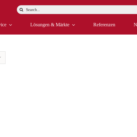
Suche
nach:
vice
Lösungen & Märkte
Referenzen
N