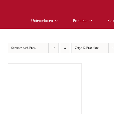
Zum
Inhalt
springen
Unternehmen
Produkte
Ser
Sortieren nach
Preis
Zeige
12 Produkte