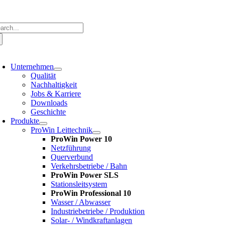
Zum
Inhalt
springen
che
ch:
oggle
avigation
Unternehmen
Qualität
Nachhaltigkeit
Jobs & Karriere
Downloads
Geschichte
Produkte
ProWin Leittechnik
ProWin Power 10
Netzführung
Querverbund
Verkehrsbetriebe / Bahn
ProWin Power SLS
Stationsleitsystem
ProWin Professional 10
Wasser / Abwasser
Industriebetriebe / Produktion
Solar- / Windkraftanlagen