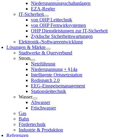
Niederspannungsschaltanlagen
EZA-Regler
IT-Sicherheit
von OHP Leittechnik
von OHP Fernwirksystemen
OHP Dienstleistungen zur IT-Sicherheit
Zyklische Sicherheitswartungen
Elektronik-/Softwareentwicklung
Lösungen & Märkte
Stadtwerke & Querverbund
Strom
Netzführung
Niederspannung + §14a
Intelligente Ortsnetzstation
Redispatch 2.0
EEG-Einspeisemanagement
Stationsleittechnik
Wasser
Abwasser
Frischwasser
Gas
Bahn
Fördertechnik
Industrie & Produktion
Referenzen