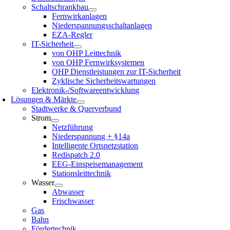
Schaltschrankbau
Fernwirkanlagen
Niederspannungsschaltanlagen
EZA-Regler
IT-Sicherheit
von OHP Leittechnik
von OHP Fernwirksystemen
OHP Dienstleistungen zur IT-Sicherheit
Zyklische Sicherheitswartungen
Elektronik-/Softwareentwicklung
Lösungen & Märkte
Stadtwerke & Querverbund
Strom
Netzführung
Niederspannung + §14a
Intelligente Ortsnetzstation
Redispatch 2.0
EEG-Einspeisemanagement
Stationsleittechnik
Wasser
Abwasser
Frischwasser
Gas
Bahn
Fördertechnik