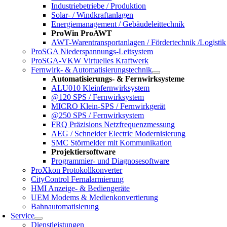
Industriebetriebe / Produktion
Solar- / Windkraftanlagen
Energiemanagement / Gebäudeleittechnik
ProWin ProAWT
AWT-Warentransportanlagen / Fördertechnik /Logistik
ProSGA Niederspannungs-Leitsystem
ProSGA-VKW Virtuelles Kraftwerk
Fernwirk- & Automatisierungstechnik
Automatisierungs- & Fernwirksysteme
ALU010 Kleinfernwirksystem
@120 SPS / Fernwirksystem
MICRO Klein-SPS / Fernwirkgerät
@250 SPS / Fernwirksystem
FRQ Präzisions Netzfrequenzmessung
AEG / Schneider Electric Modernisierung
SMC Störmelder mit Kommunikation
Projektiersoftware
Programmier- und Diagnosesoftware
ProXkon Protokollkonverter
CityControl Fernalarmierung
HMI Anzeige- & Bediengeräte
UEM Modems & Medienkonvertierung
Bahnautomatisierung
Service
Dienstleistungen