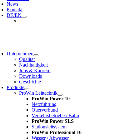
News
Kontakt
DE/EN
oggle
avigation
Unternehmen
Qualität
Nachhaltigkeit
Jobs & Karriere
Downloads
Geschichte
Produkte
ProWin Leittechnik
ProWin Power 10
Netzführung
Querverbund
Verkehrsbetriebe / Bahn
ProWin Power SLS
Stationsleitsystem
ProWin Professional 10
Wasser / Abwasser