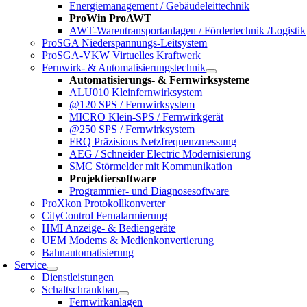
Energiemanagement / Gebäudeleittechnik
ProWin ProAWT
AWT-Warentransportanlagen / Fördertechnik /Logistik
ProSGA Niederspannungs-Leitsystem
ProSGA-VKW Virtuelles Kraftwerk
Fernwirk- & Automatisierungstechnik
Automatisierungs- & Fernwirksysteme
ALU010 Kleinfernwirksystem
@120 SPS / Fernwirksystem
MICRO Klein-SPS / Fernwirkgerät
@250 SPS / Fernwirksystem
FRQ Präzisions Netzfrequenzmessung
AEG / Schneider Electric Modernisierung
SMC Störmelder mit Kommunikation
Projektiersoftware
Programmier- und Diagnosesoftware
ProXkon Protokollkonverter
CityControl Fernalarmierung
HMI Anzeige- & Bediengeräte
UEM Modems & Medienkonvertierung
Bahnautomatisierung
Service
Dienstleistungen
Schaltschrankbau
Fernwirkanlagen