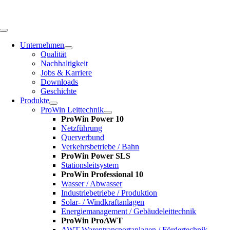
Zum
Inhalt
springen
Toggle
Navigation
Unternehmen
Qualität
Nachhaltigkeit
Jobs & Karriere
Downloads
Geschichte
Produkte
ProWin Leittechnik
ProWin Power 10
Netzführung
Querverbund
Verkehrsbetriebe / Bahn
ProWin Power SLS
Stationsleitsystem
ProWin Professional 10
Wasser / Abwasser
Industriebetriebe / Produktion
Solar- / Windkraftanlagen
Energiemanagement / Gebäudeleittechnik
ProWin ProAWT
AWT-Warentransportanlagen / Fördertechnik