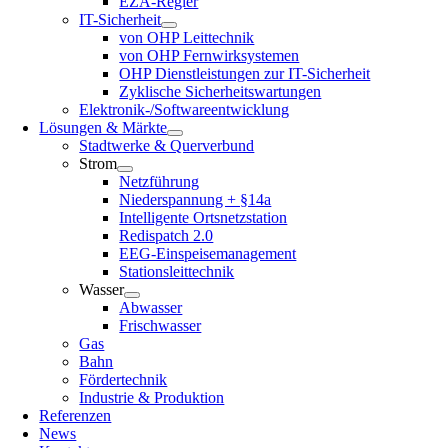
EZA-Regler
IT-Sicherheit
von OHP Leittechnik
von OHP Fernwirksystemen
OHP Dienstleistungen zur IT-Sicherheit
Zyklische Sicherheitswartungen
Elektronik-/Softwareentwicklung
Lösungen & Märkte
Stadtwerke & Querverbund
Strom
Netzführung
Niederspannung + §14a
Intelligente Ortsnetzstation
Redispatch 2.0
EEG-Einspeisemanagement
Stationsleittechnik
Wasser
Abwasser
Frischwasser
Gas
Bahn
Fördertechnik
Industrie & Produktion
Referenzen
News