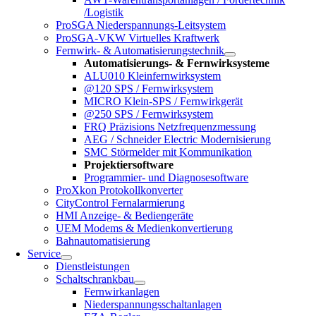
/Logistik
ProSGA Niederspannungs-Leitsystem
ProSGA-VKW Virtuelles Kraftwerk
Fernwirk- & Automatisierungstechnik
Automatisierungs- & Fernwirksysteme
ALU010 Kleinfernwirksystem
@120 SPS / Fernwirksystem
MICRO Klein-SPS / Fernwirkgerät
@250 SPS / Fernwirksystem
FRQ Präzisions Netzfrequenzmessung
AEG / Schneider Electric Modernisierung
SMC Störmelder mit Kommunikation
Projektiersoftware
Programmier- und Diagnosesoftware
ProXkon Protokollkonverter
CityControl Fernalarmierung
HMI Anzeige- & Bediengeräte
UEM Modems & Medienkonvertierung
Bahnautomatisierung
Service
Dienstleistungen
Schaltschrankbau
Fernwirkanlagen
Niederspannungsschaltanlagen