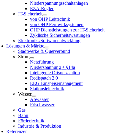
Niederspannungsschaltanlagen
EZA-Regler
IT-Sicherheit
von OHP Leittechnik
von OHP Fernwirksystemen
OHP Dienstleistungen zur IT-Sicherheit
Zyklische Sicherheitswartungen
Elektronik-/Softwareentwicklung
Lösungen & Märkte
Stadtwerke & Querverbund
Strom
Netzführung
Niederspannung + §14a
Intelligente Ortsnetzstation
Redispatch 2.0
EEG-Einspeisemanagement
Stationsleittechnik
Wasser
Abwasser
Frischwasser
Gas
Bahn
Fördertechnik
Industrie & Produktion
Referenzen