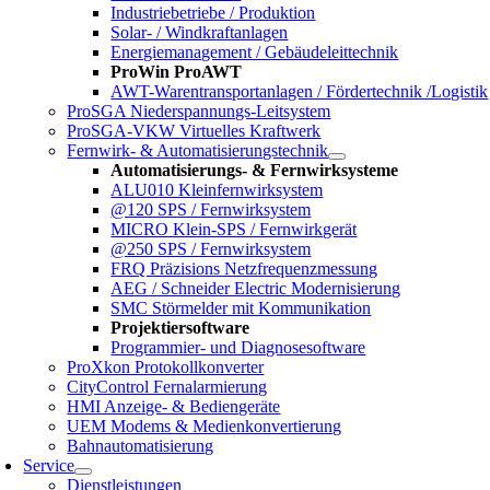
Industriebetriebe / Produktion
Solar- / Windkraftanlagen
Energiemanagement / Gebäudeleittechnik
ProWin ProAWT
AWT-Warentransportanlagen / Fördertechnik /Logistik
ProSGA Niederspannungs-Leitsystem
ProSGA-VKW Virtuelles Kraftwerk
Fernwirk- & Automatisierungstechnik
Automatisierungs- & Fernwirksysteme
ALU010 Kleinfernwirksystem
@120 SPS / Fernwirksystem
MICRO Klein-SPS / Fernwirkgerät
@250 SPS / Fernwirksystem
FRQ Präzisions Netzfrequenzmessung
AEG / Schneider Electric Modernisierung
SMC Störmelder mit Kommunikation
Projektiersoftware
Programmier- und Diagnosesoftware
ProXkon Protokollkonverter
CityControl Fernalarmierung
HMI Anzeige- & Bediengeräte
UEM Modems & Medienkonvertierung
Bahnautomatisierung
Service
Dienstleistungen