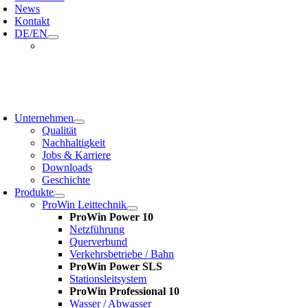
News
Kontakt
DE/EN
oggle
avigation
Unternehmen
Qualität
Nachhaltigkeit
Jobs & Karriere
Downloads
Geschichte
Produkte
ProWin Leittechnik
ProWin Power 10
Netzführung
Querverbund
Verkehrsbetriebe / Bahn
ProWin Power SLS
Stationsleitsystem
ProWin Professional 10
Wasser / Abwasser