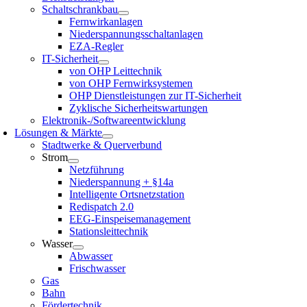
Schaltschrankbau
Fernwirkanlagen
Niederspannungsschaltanlagen
EZA-Regler
IT-Sicherheit
von OHP Leittechnik
von OHP Fernwirksystemen
OHP Dienstleistungen zur IT-Sicherheit
Zyklische Sicherheitswartungen
Elektronik-/Softwareentwicklung
Lösungen & Märkte
Stadtwerke & Querverbund
Strom
Netzführung
Niederspannung + §14a
Intelligente Ortsnetzstation
Redispatch 2.0
EEG-Einspeisemanagement
Stationsleittechnik
Wasser
Abwasser
Frischwasser
Gas
Bahn
Fördertechnik