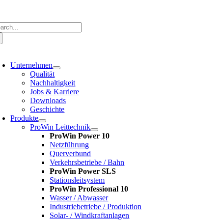
Zum
Inhalt
springen
che
ch:
oggle
avigation
Unternehmen
Qualität
Nachhaltigkeit
Jobs & Karriere
Downloads
Geschichte
Produkte
ProWin Leittechnik
ProWin Power 10
Netzführung
Querverbund
Verkehrsbetriebe / Bahn
ProWin Power SLS
Stationsleitsystem
ProWin Professional 10
Wasser / Abwasser
Industriebetriebe / Produktion
Solar- / Windkraftanlagen