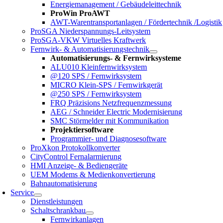
Energiemanagement / Gebäudeleittechnik
ProWin ProAWT
AWT-Warentransportanlagen / Fördertechnik /Logistik
ProSGA Niederspannungs-Leitsystem
ProSGA-VKW Virtuelles Kraftwerk
Fernwirk- & Automatisierungstechnik
Automatisierungs- & Fernwirksysteme
ALU010 Kleinfernwirksystem
@120 SPS / Fernwirksystem
MICRO Klein-SPS / Fernwirkgerät
@250 SPS / Fernwirksystem
FRQ Präzisions Netzfrequenzmessung
AEG / Schneider Electric Modernisierung
SMC Störmelder mit Kommunikation
Projektiersoftware
Programmier- und Diagnosesoftware
ProXkon Protokollkonverter
CityControl Fernalarmierung
HMI Anzeige- & Bediengeräte
UEM Modems & Medienkonvertierung
Bahnautomatisierung
Service
Dienstleistungen
Schaltschrankbau
Fernwirkanlagen